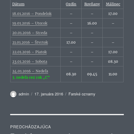
Dátum
Ozdín
Rovňany
Málinec
18.01.2016 – Pondelok
–
–
17.00
19.01.2016 – Utorok
–
16.00
–
20.01.2016 – Streda
–
–
21.01.2016 – Štvrtok
17.00
–
–
22.01.2016 – Piatok
–
–
17.00
23.01.2016 – Sobota
–
–
08.30
24.01.2016 – Nedeľa
08.30
09.45
11.00
3. nedeľa cez rok „C“
Autor
Publikované
Kategórie
admin
17. januára 2016
Farské oznamy
Navigácia
PREDCHÁDZAJÚCA
v