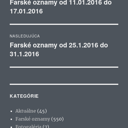
Farské oznamy od 11.01.2016 do
Predchádzajúci
17.01.2016
článok:
článku
NASLEDUJÚCA
Farské oznamy od 25.1.2016 do
Ďalší
31.1.2016
článok:
KATEGÓRIE
Aktuálne
(45)
Farské oznamy
(550)
Fotogaléria
(7)