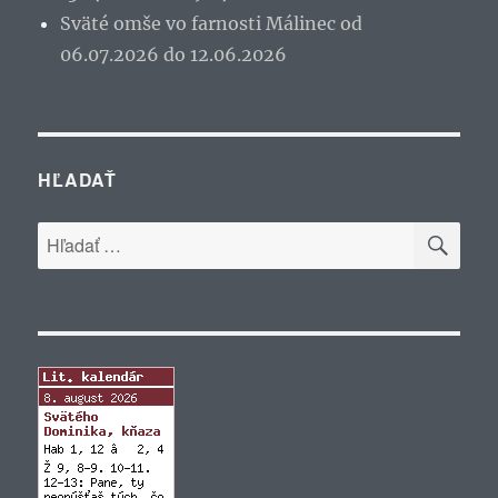
Sväté omše vo farnosti Málinec od
06.07.2026 do 12.06.2026
HĽADAŤ
VYH
Hľadať: