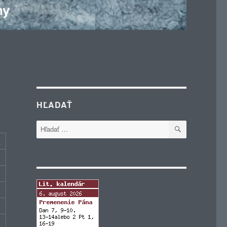
HĽADAŤ
VYHĽADÁVA
Hľadať:
c