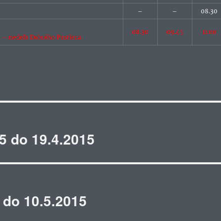
–
–
08.30
08.30
09.45
11.00
a
– nedeľa Dobrého Pastiera
5 do 19.4.2015
 do 10.5.2015