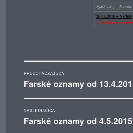
25.04.2015 – Sobota
26.04.2015 – Nedeľa
4. Veľkonočná nedeľ
Navigácia
PREDCHÁDZAJÚCA
v
Farské oznamy od 13.4.201
Predchádzajúci
článok:
článku
NASLEDUJÚCA
Farské oznamy od 4.5.2015
Ďalší
článok: