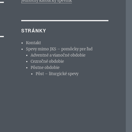
Jednotný katolícky spevník
STRÁNKY
Kontakt
Spevy mimo JKS – pomôcky pre ľud
Adventné a vianočné obdobie
Cezročné obdobie
Pôstne obdobie
Pôst – liturgické spevy