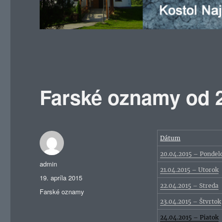
Farské oznamy od 2
Dátum
20.04.2015 – Pondel
Autor
admin
21.04.2015 – Utorok
Publikované
19. apríla 2015
22.04.2015 – Streda
Kategórie
Farské oznamy
23.04.2015 – Štvrtok
24.04.2015 – Piatok