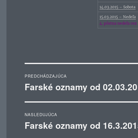
14.03.2015 – Sobota
15.03.2015 – Nedeľa
4. pôstna nedeľa cez
Navigácia
PREDCHÁDZAJÚCA
v
Farské oznamy od 02.03.20
Predchádzajúci
článok:
článku
NASLEDUJÚCA
Farské oznamy od 16.3.201
Ďalší
článok: