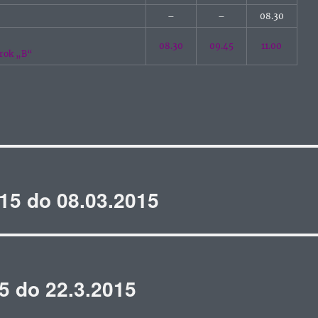
–
–
08.30
08.30
09.45
11.00
 rok „B“
15 do 08.03.2015
5 do 22.3.2015