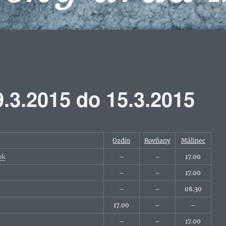
.3.2015 do 15.3.2015
Ozdín
Rovňany
Málinec
ok
–
–
17.00
–
–
17.00
–
–
08.30
17.00
–
–
–
–
17.00