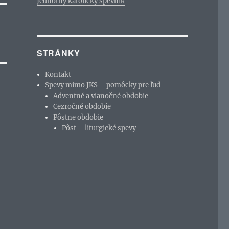
Jednotný katolícky spevník
STRÁNKY
Kontakt
Spevy mimo JKS – pomôcky pre ľud
Adventné a vianočné obdobie
Cezročné obdobie
Pôstne obdobie
Pôst – liturgické spevy