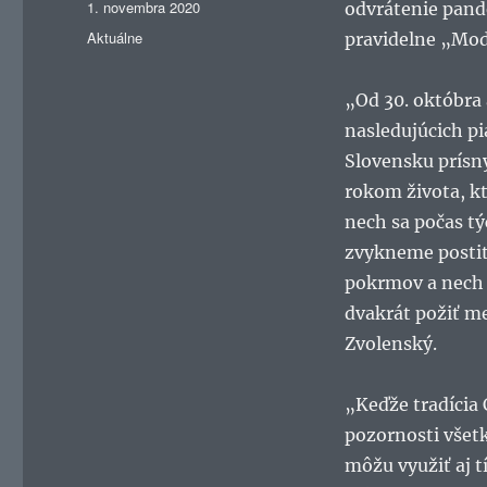
Publikované
1. novembra 2020
odvrátenie pand
Kategórie
Aktuálne
pravidelne „Mod
„Od 30. októbra
nasledujúcich pi
Slovensku prísny
rokom života, kt
nech sa počas t
zvykneme postiť
pokrmov a nech s
dvakrát požiť m
Zvolenský.
„Keďže tradícia 
pozornosti všet
môžu využiť aj t