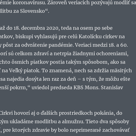
émie koronavírusu. Zároveň veriacich pozývajú modliť s
litbu za Slovensko“.
 až do 18. decembra 2020, teda na osem po sebe
atkov, biskupi vyhlasujú pre celú Katolícku cirkev na
 pôst za odvrátenie pandémie. Veriaci medzi 18. a 60.
orí sú celkom zdraví a netrpia žiadnymi ochoreniami,
ýchto ôsmich piatkov postia takým spôsobom, ako sa
 na Veľký piatok. To znamená, nech sa zdržia mäsitých
a najedia dosýta len raz za deň – s tým, že môžu ešte
enší pokrm,“ uviedol predseda KBS Mons. Stanislav
Cirkvi hovorí aj o ďalších prostriedkoch pokánia, do
kým ukladáme modlitbu a almužnu. Tieto dva spôsoby
í, pre ktorých zdravie by bolo neprimerané zachovávať