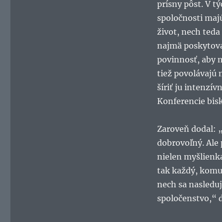
prísny pôst. V tý
spoločnosti majú
život, nech teda
najmä poskytov
povinnosť, aby n
tiež povolávajú 
šíriť ju intenzí
Konferencie bis
Zaroveň dodal: 
dobrovoľný. Ale 
nielen myšlienk
tak každý, komu 
nech sa nasleduj
spoločenstvo,“ d