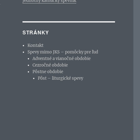
Jednotný katolícky spevník
a
STRÁNKY
Kontakt
Spevy mimo JKS – pomôcky pre ľud
Adventné a vianočné obdobie
Cezročné obdobie
Pôstne obdobie
Pôst – liturgické spevy