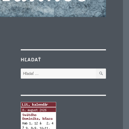
HĽADAŤ
VYHĽADÁVA
Hľadať: