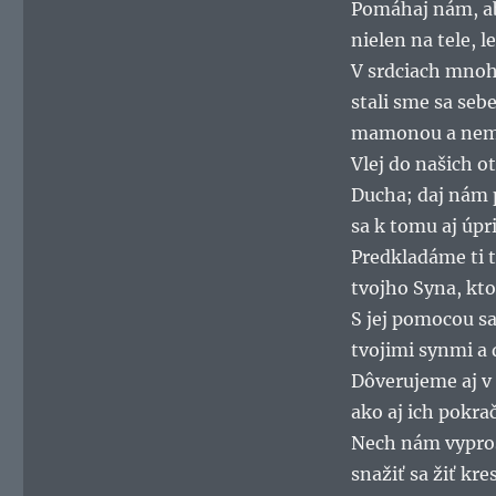
Pomáhaj nám, ab
nielen na tele, 
V srdciach mnohý
stali sme sa seb
mamonou a nem
Vlej do našich o
Ducha; daj nám 
sa k tomu aj úpr
Predkladáme ti 
tvojho Syna, kto
S jej pomocou sa
tvojimi synmi a 
Dôverujeme aj v 
ako aj ich pokra
Nech nám vypros
snažiť sa žiť kre