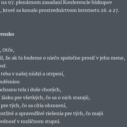
i na 97. plenárnom zasadaní Konferencie biskupov
 ktoré sa konalo prostredníctvom internetu 26. a 27.
vensko
 Otče,
til, že ak ťa budeme o niečo spoločne prosiť v jeho mene,
osť.
teba v našej núdzi a utrpení,
andémiou
áchranu tela i duše chorých,
 lásku pre všetkých, čo sa o nich starajú,
pre tých, čo sa cítia ohrození,
ostlivé a spravodlivé riešenia pre tých, čo majú
ednosť v rozličnom stupni.