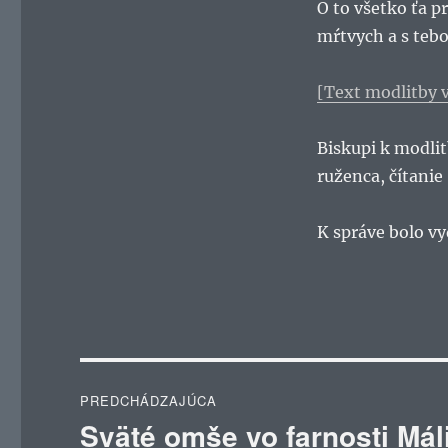
O to všetko ťa p
mŕtvych a s tebo
[Text modlitby 
Biskupi k modli
ruženca, čítanie
K správe bolo v
Navigácia
PREDCHÁDZAJÚCA
v
Sväté omše vo farnosti Mál
Predchádzajúci