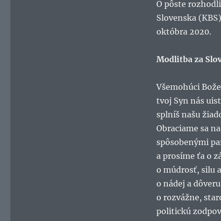
O pôste rozhodl
Slovenska (KBS),
októbra 2020.
Modlitba za Slo
Všemohúci Bože,
tvoj Syn nás uis
splníš našu žiad
Obraciame sa na 
spôsobenými p
a prosíme ťa o z
o múdrosť, silu a
o nádej a dôveru 
o rozvážne, star
politickú zodpov