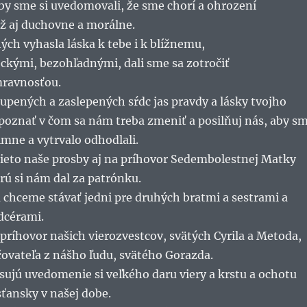
y sme si uvedomovali, že sme chorí a ohrození
lež aj duchovne a morálne.
ch vyhasla láska k tebe i k blížnemu,
eckými, bezohľadnými, dali sme sa zotročiť
ravnosťou.
tupených a zaslepených sŕdc jas pravdy a lásky tvojho
poznať v čom sa nám treba zmeniť a posilňuj nás, aby s
imne a vytrvalo odhodlali.
tieto naše prosby aj na príhovor Sedembolestnej Matky
rú si nám dal za patrónku.
 chceme stávať jedni pre druhých bratmi a sestrami a
dcérami.
príhovor našich vierozvestcov, svätých Cyrila a Metoda,
čovateľa z nášho ľudu, svätého Gorazda.
ujú uvedomenie si veľkého daru viery a krstu a ochotu
sťansky v našej dobe.