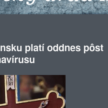
ensku platí oddnes pôst
navírusu