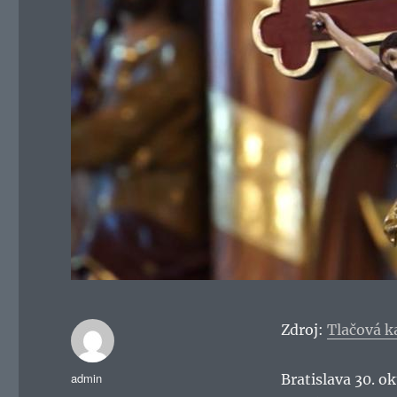
Zdroj:
Tlačová k
Autor
admin
Bratislava 30. o