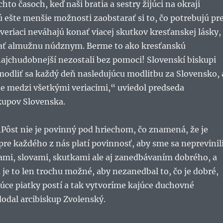
chto časoch, keď naši bratia a sestry žijúci na okraji
 ešte menšie možnosti zaobstarať si to, čo potrebujú pr
 veriaci neváhajú konať viacej skutkov kresťanskej lásky,
ať almužnu núdznym. Berme to ako kresťanskú
ajchudobnejší nezostali bez pomoci! Slovenskí biskupi
modliť sa každý deň nasledujúcu modlitbu za Slovensko, 
vne medzi všetkými veriacimi,“ uviedol predseda
kupov Slovenska.
„Pôst nie je povinný pod hriechom, čo znamená, že je
pre každého z nás platí povinnosť, aby sme sa neprevinil
ami, slovami, skutkami ale aj zanedbávaním dobrého, a
je to len trochu možné, aby nezanedbal to, čo je dobré,
úce piatky postí a tak vytvoríme kajúce duchovné
odal arcibiskup Zvolenský.