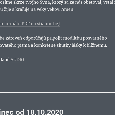
rosíme skrze tvojho Syna, ktorý sa za nás obetoval, vstal 
u žije a kraľuje na veky vekov. Amen.
vo formáte PDF na stiahnutie]
tbe zároveň odporúčajú pripojiť modlitbu posvätného
 Svätého písma a konkrétne skutky lásky k blížnemu.
ydané
AUDIO
inec od 18.10.2020