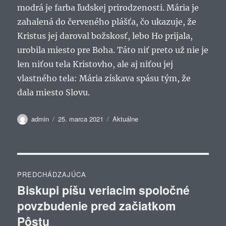
modrá je farba ľudskej prirodzenosti. Mária je
zahalená do červeného plášťa, čo ukazuje, že
Kristus jej daroval božskosť, lebo Ho prijala,
urobila miesto pre Boha. Táto niť preto už nie je
len niťou tela Kristovho, ale aj niťou jej
vlastného tela: Mária získava spásu tým, že
dala miesto Slovu.
Autor
Publikované
Kategórie
admin
25. marca 2021
Aktuálne
Navigácia
PREDCHÁDZAJÚCA
v
Biskupi píšu veriacim spoločné
Predchádzajúci
povzbudenie pred začiatkom
článok:
článku
Pôstu