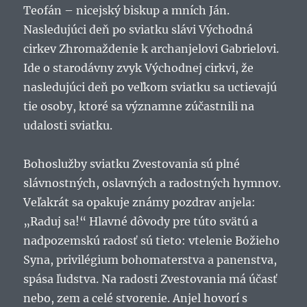
Teofán – nicejský biskup a mních Ján.
Nasledujúci deň po sviatku slávi Východná
cirkev Zhromaždenie k archanjelovi Gabrielovi.
Ide o starodávny zvyk Východnej cirkvi, že
nasledujúci deň po veľkom sviatku sa uctievajú
tie osoby, ktoré sa významne zúčastnili na
udalosti sviatku.
Bohoslužby sviatku Zvestovania sú plné
slávnostných, oslavných a radostných hymnov.
Veľakrát sa opakuje známy pozdrav anjela:
„Raduj sa!“ Hlavné dôvody pre túto svätú a
nadpozemskú radosť sú tieto: vtelenie Božieho
Syna, privilégium bohomaterstva a panenstva,
spása ľudstva. Na radosti Zvestovania má účasť
nebo, zem a celé stvorenie. Anjel hovorí s