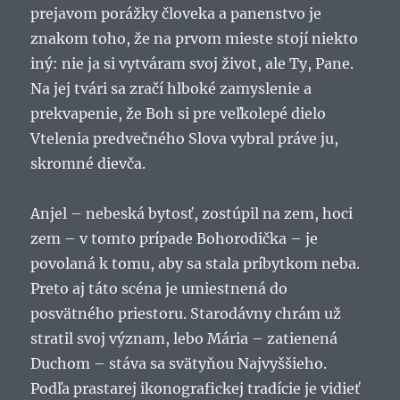
prejavom porážky človeka a panenstvo je
znakom toho, že na prvom mieste stojí niekto
iný: nie ja si vytváram svoj život, ale Ty, Pane.
Na jej tvári sa zračí hlboké zamyslenie a
prekvapenie, že Boh si pre veľkolepé dielo
Vtelenia predvečného Slova vybral práve ju,
skromné dievča.
Anjel – nebeská bytosť, zostúpil na zem, hoci
zem – v tomto prípade Bohorodička – je
povolaná k tomu, aby sa stala príbytkom neba.
Preto aj táto scéna je umiestnená do
posvätného priestoru. Starodávny chrám už
stratil svoj význam, lebo Mária – zatienená
Duchom – stáva sa svätyňou Najvyššieho.
Podľa prastarej ikonografickej tradície je vidieť