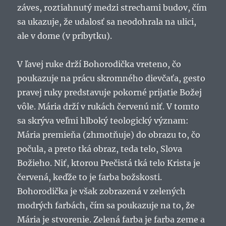
záves, roztiahnutý medzi strechami budov, čím
sa ukazuje, že udalosť sa neodohrala na ulici,
ale v dome (v príbytku).
V ľavej ruke drží Bohorodička vreteno, čo
poukazuje na prácu skromného dievčaťa, gesto
pravej ruky predstavuje pokorné prijatie Božej
vôle. Mária drží v rukách červenú niť. V tomto
sa skrýva veľmi hlboký teologický význam:
Mária premieňa (zhmotňuje) do obrazu to, čo
počula, a preto tká obraz, teda telo, Slova
Božieho. Niť, ktorou Prečistá tká telo Krista je
červená, keďže to je farba božskosti.
Bohorodička je však zobrazená v zelených
modrých farbách, čím sa poukazuje na to, že
Mária je stvorenie. Zelená farba je farba zeme a