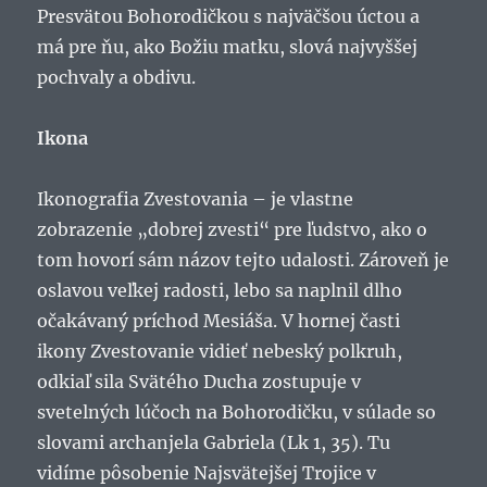
Presvätou Bohorodičkou s najväčšou úctou a
má pre ňu, ako Božiu matku, slová najvyššej
pochvaly a obdivu.
Ikona
Ikonografia Zvestovania – je vlastne
zobrazenie „dobrej zvesti“ pre ľudstvo, ako o
tom hovorí sám názov tejto udalosti. Zároveň je
oslavou veľkej radosti, lebo sa naplnil dlho
očakávaný príchod Mesiáša. V hornej časti
ikony Zvestovanie vidieť nebeský polkruh,
odkiaľ sila Svätého Ducha zostupuje v
svetelných lúčoch na Bohorodičku, v súlade so
slovami archanjela Gabriela (Lk 1, 35). Tu
vidíme pôsobenie Najsvätejšej Trojice v