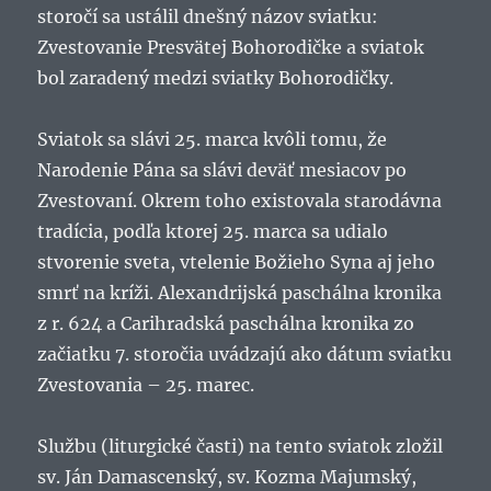
storočí sa ustálil dnešný názov sviatku:
Zvestovanie Presvätej Bohorodičke a sviatok
bol zaradený medzi sviatky Bohorodičky.
Sviatok sa slávi 25. marca kvôli tomu, že
Narodenie Pána sa slávi deväť mesiacov po
Zvestovaní. Okrem toho existovala starodávna
tradícia, podľa ktorej 25. marca sa udialo
stvorenie sveta, vtelenie Božieho Syna aj jeho
smrť na kríži. Alexandrijská paschálna kronika
z r. 624 a Carihradská paschálna kronika zo
začiatku 7. storočia uvádzajú ako dátum sviatku
Zvestovania – 25. marec.
Službu (liturgické časti) na tento sviatok zložil
sv. Ján Damascenský, sv. Kozma Majumský,