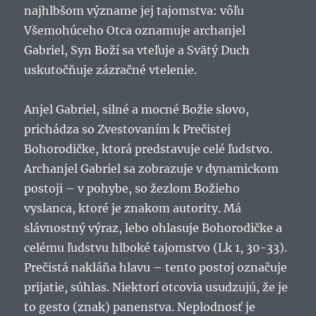
najhlbšom význame jej tajomstva: vôľu
Všemohúceho Otca oznamuje archanjel
Gabriel, Syn Boží sa vteľuje a Svätý Duch
uskutočňuje zázračné vtelenie.
Anjel Gabriel, silné a mocné Božie slovo,
prichádza so Zvestovaním k Prečistej
Bohorodičke, ktorá predstavuje celé ľudstvo.
Archanjel Gabriel sa zobrazuje v dynamickom
postoji – v pohybe, so žezlom Božieho
vyslanca, ktoré je znakom autority. Má
slávnostný výraz, lebo ohlasuje Bohorodičke a
celému ľudstvu hlboké tajomstvo (Lk 1, 30-33).
Prečistá nakláňa hlavu – tento postoj označuje
prijatie, súhlas. Niektorí otcovia usudzujú, že je
to gesto (znak) panenstva. Neplodnosť je