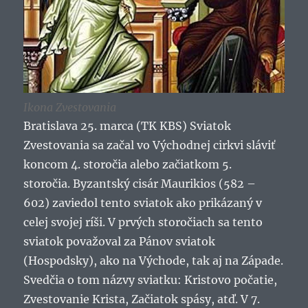
Ikona Zvestovania
Bratislava 25. marca (TK KBS) Sviatok
Zvestovania sa začal vo Východnej cirkvi sláviť
koncom 4. storočia alebo začiatkom 5.
storočia. Byzantský cisár Maurikios (582 –
602) zaviedol tento sviatok ako prikázaný v
celej svojej ríši. V prvých storočiach sa tento
sviatok považoval za Pánov sviatok
(Hospodsky), ako na Východe, tak aj na Západe.
Svedčia o tom názvy sviatku: Kristovo počatie,
Zvestovanie Krista, Začiatok spásy, atď. V 7.