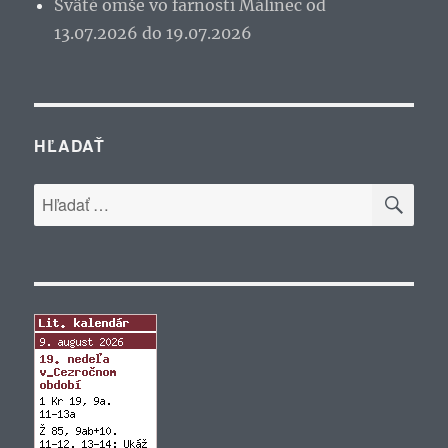
Sväté omše vo farnosti Málinec od
13.07.2026 do 19.07.2026
HĽADAŤ
VYH
Hľadať: