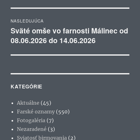
NASLEDUJÚCA
Sväté omše vo farnosti Málinec od
Ďalší
08.06.2026 do 14.06.2026
článok:
KATEGÓRIE
Aktuálne
(45)
Farské oznamy
(550)
Fotogaléria
(7)
Nezaradené
(3)
Sviatosť birmovania
(2)