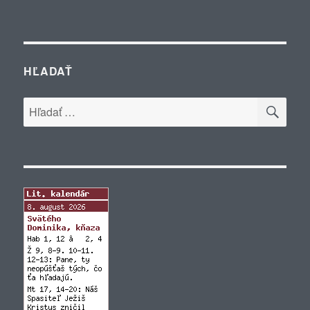
HĽADAŤ
VYH
Hľadať: