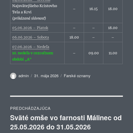
Najsvätejšieho Kristovho
–
16.15
18.00
Tela a Krvi
(prikázaná slávnosť)
05.06.2026 – Piatok
–
–
18.00
06.06.2026 – Sobota
18.00
–
–
07.06.2026 – Nedeľa
10. nedeľa v cezročnom
–
09.00
11.00
období „A“
Autor
Publikované
Kategórie
admin
31. mája 2026
Farské oznamy
Navigácia
PREDCHÁDZAJÚCA
v
Sväté omše vo farnosti Málinec od
Predchádzajúci
25.05.2026 do 31.05.2026
článok:
článku