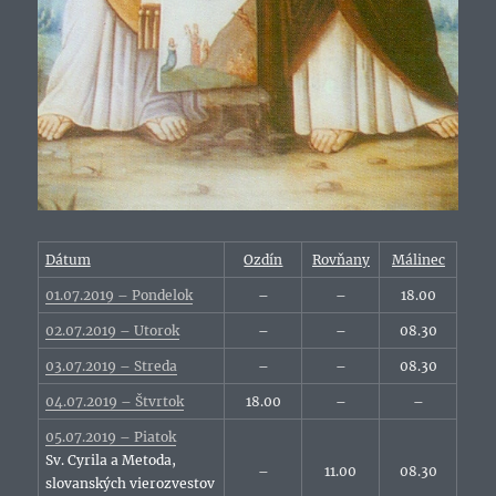
Dátum
Ozdín
Rovňany
Málinec
01.07.2019 – Pondelok
–
–
18.00
02.07.2019 – Utorok
–
–
08.30
03.07.2019 – Streda
–
–
08.30
04.07.2019 – Štvrtok
18.00
–
–
05.07.2019 – Piatok
Sv. Cyrila a Metoda,
–
11.00
08.30
slovanských vierozvestov