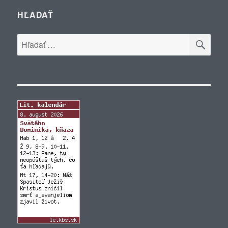
HĽADAŤ
VYH
Hľadať: