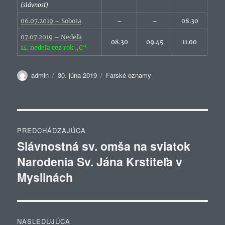
(slávnosť)
06.07.2019 – Sobota
–
–
08.30
07.07.2019 – Nedeľa
08.30
09.45
11.00
14. nedeľa cez rok „C“
Autor
Publikované
Kategórie
admin
30. júna 2019
Farské oznamy
Navigácia
PREDCHÁDZAJÚCA
v
Slávnostná sv. omša na sviatok
Predchádzajúci
Narodenia Sv. Jána Krstiteľa v
článok:
článku
Myslinách
NASLEDUJÚCA