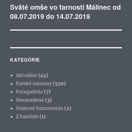
Sväté omše vo farnosti Málinec od
Ďalší
08.07.2019 do 14.07.2019
článok:
KATEGÓRIE
Aktuálne
(45)
Farské oznamy
(550)
Fotogaléria
(7)
Nezaradené
(3)
Sviatosť birmovania
(2)
Z histórie
(1)