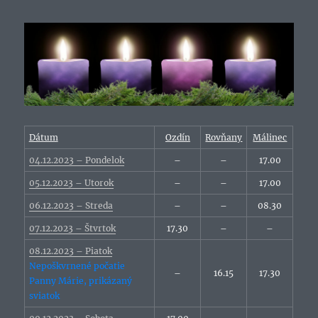
Dátum
Ozdín
Rovňany
Málinec
04.12.2023 – Pondelok
–
–
17.00
05.12.2023 – Utorok
–
–
17.00
06.12.2023 – Streda
–
–
08.30
07.12.2023 – Štvrtok
17.30
–
–
08.12.2023 – Piatok
Nepoškvrnené počatie
–
16.15
17.30
Panny Márie, prikázaný
sviatok