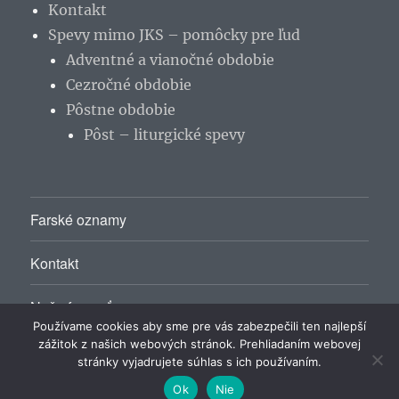
Kontakt
Spevy mimo JKS – pomôcky pre ľud
Adventné a vianočné obdobie
Cezročné obdobie
Pôstne obdobie
Pôst – liturgické spevy
Farské oznamy
Kontakt
Naša farnosť
Používame cookies aby sme pre vás zabezpečili ten najlepší
zážitok z našich webových stránok. Prehliadaním webovej
stránky vyjadrujete súhlas s ich používaním.
Rímskokatolícky farský úrad Málinec
Hrdo poháňa
WordPress
Ok
Nie