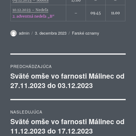
09.12.2023 – Sobota
17.00
–
–
10.12.2023 – Nedeľa
–
09.45
11.00
2. adventná nedeľa „B“
Autor
Publikované
Kategórie
admin
3. decembra 2023
Farské oznamy
Navigácia
PREDCHÁDZAJÚCA
v
Sväté omše vo farnosti Málinec od
Predchádzajúci
27.11.2023 do 03.12.2023
článok:
článku
NASLEDUJÚCA
Sväté omše vo farnosti Málinec od
Ďalší
11.12.2023 do 17.12.2023
článok: