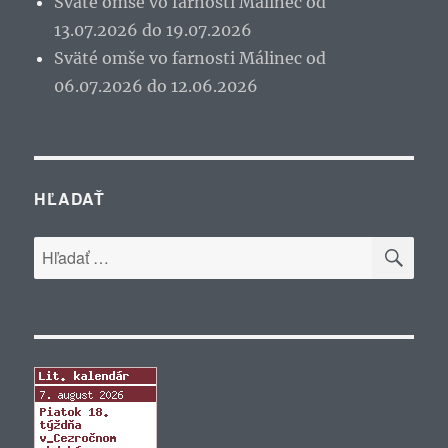
Sväté omše vo farnosti Málinec od
13.07.2026 do 19.07.2026
Sväté omše vo farnosti Málinec od
06.07.2026 do 12.06.2026
HĽADAŤ
VYH
Hľadať: