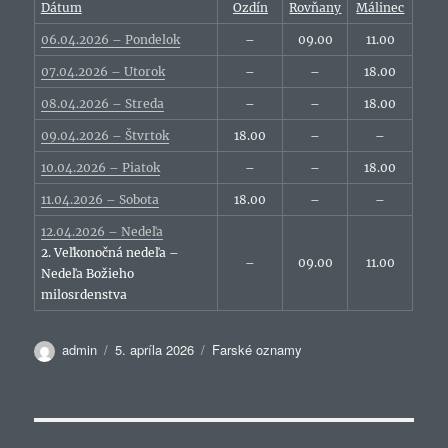
Dátum
Ozdín
Rovňany
Málinec
06.04.2026 – Pondelok
–
09.00
11.00
07.04.2026 – Utorok
–
–
18.00
08.04.2026 – Streda
–
–
18.00
09.04.2026 – Štvrtok
18.00
–
–
10.04.2026 – Piatok
–
–
18.00
11.04.2026 – Sobota
18.00
–
–
12.04.2026 – Nedeľa
2. Veľkonočná nedeľa –
–
09.00
11.00
Nedeľa Božieho
milosrdenstva
Autor
Publikované
Kategórie
admin
5. apríla 2026
Farské oznamy
Navigácia