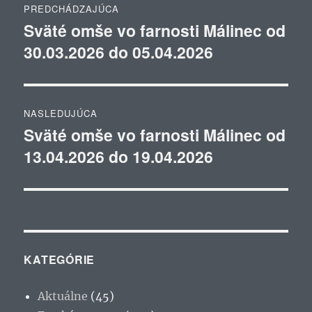
PREDCHÁDZAJÚCA
v
Sväté omše vo farnosti Málinec od
Predchádzajúci
30.03.2026 do 05.04.2026
článok:
článku
NASLEDUJÚCA
Sväté omše vo farnosti Málinec od
Ďalší
13.04.2026 do 19.04.2026
článok:
KATEGÓRIE
Aktuálne
(45)