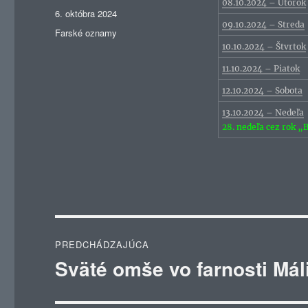
08.10.2024 – Utorok
Publikované
6. októbra 2024
09.10.2024 – Streda
Kategórie
Farské oznamy
10.10.2024 – Štvrtok
11.10.2024 – Piatok
12.10.2024 – Sobota
13.10.2024 – Nedeľa
28. nedeľa cez rok „
Navigácia
PREDCHÁDZAJÚCA
v
Sväté omše vo farnosti Mál
Predchádzajúci
článok:
článku