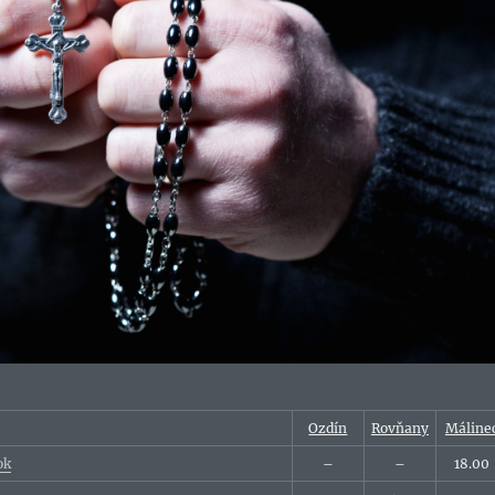
Ozdín
Rovňany
Máline
ok
–
–
18.00