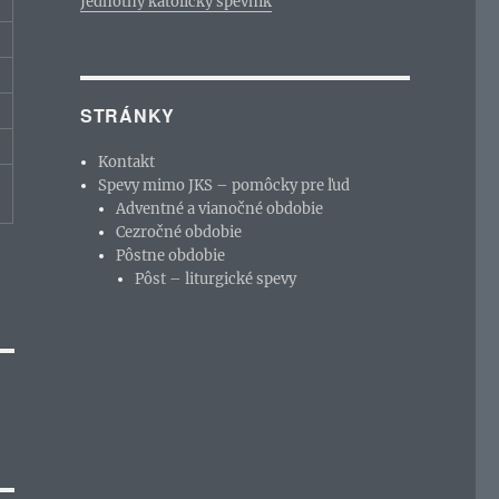
Jednotný katolícky spevník
STRÁNKY
Kontakt
Spevy mimo JKS – pomôcky pre ľud
Adventné a vianočné obdobie
Cezročné obdobie
Pôstne obdobie
Pôst – liturgické spevy