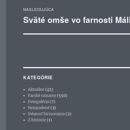
NASLEDUJÚCA
Sväté omše vo farnosti Mál
Ďalší
článok:
KATEGÓRIE
Aktuálne
(45)
Farské oznamy
(550)
Fotogaléria
(7)
Nezaradené
(3)
Sviatosť birmovania
(2)
Z histórie
(1)