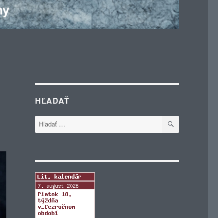
HĽADAŤ
VYHĽADÁVA
Hľadať: