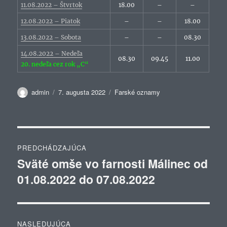
11.08.2022 – Štvrtok
18.00
–
–
12.08.2022 – Piatok
–
–
18.00
13.08.2022 – Sobota
–
–
08.30
14.08.2022 – Nedeľa
08.30
09.45
11.00
20. nedeľa cez rok „C“
Autor
Publikované
Kategórie
admin
7. augusta 2022
Farské oznamy
Navigácia
PREDCHÁDZAJÚCA
v
Sväté omše vo farnosti Málinec od
Predchádzajúci
01.08.2022 do 07.08.2022
článok:
článku
NASLEDUJÚCA