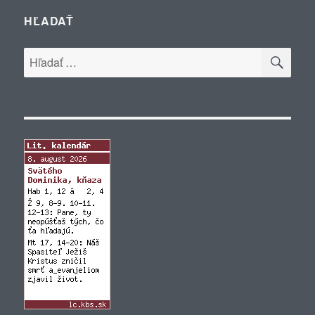
HĽADAŤ
VYH
Hľadať: