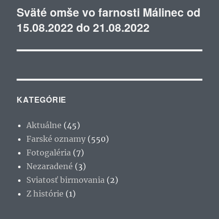
Sväté omše vo farnosti Málinec od
Ďalší
15.08.2022 do 21.08.2022
článok:
KATEGÓRIE
Aktuálne
(45)
Farské oznamy
(550)
Fotogaléria
(7)
Nezaradené
(3)
Sviatosť birmovania
(2)
Z histórie
(1)