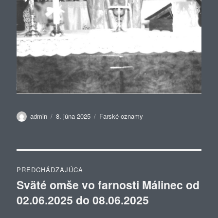
Autor
Publikované
Kategórie
admin
8. júna 2025
Farské oznamy
Navigácia
PREDCHÁDZAJÚCA
v
Sväté omše vo farnosti Málinec od
Predchádzajúci
02.06.2025 do 08.06.2025
článok:
článku