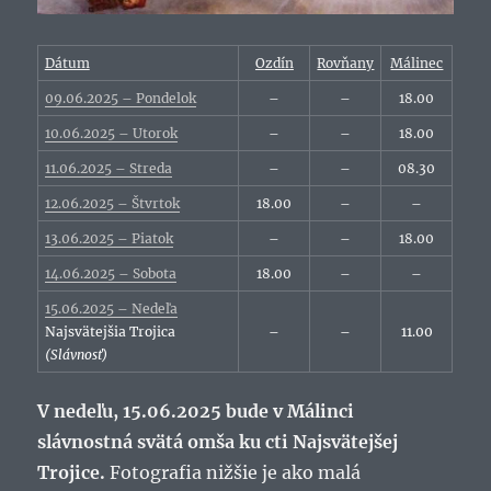
Dátum
Ozdín
Rovňany
Málinec
09.06.2025 – Pondelok
–
–
18.00
10.06.2025 – Utorok
–
–
18.00
11.06.2025 – Streda
–
–
08.30
12.06.2025 – Štvrtok
18.00
–
–
13.06.2025 – Piatok
–
–
18.00
14.06.2025 – Sobota
18.00
–
–
15.06.2025 – Nedeľa
Najsvätejšia Trojica
–
–
11.00
(Slávnosť)
V nedeľu, 15.06.2025 bude v Málinci
slávnostná svätá omša ku cti Najsvätejšej
Trojice.
Fotografia nižšie je ako malá