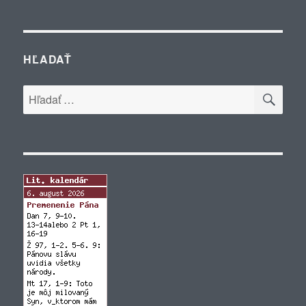
HĽADAŤ
VYH
Hľadať: