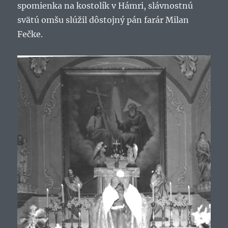
spomienka na kostolík v Hámri, slávnostnú
svätú omšu slúžil dôstojný pán farár Milan
Fečke.