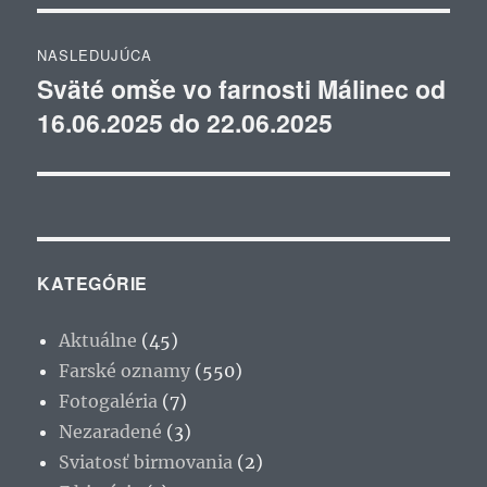
NASLEDUJÚCA
Sväté omše vo farnosti Málinec od
Ďalší
16.06.2025 do 22.06.2025
článok:
KATEGÓRIE
Aktuálne
(45)
Farské oznamy
(550)
Fotogaléria
(7)
Nezaradené
(3)
Sviatosť birmovania
(2)