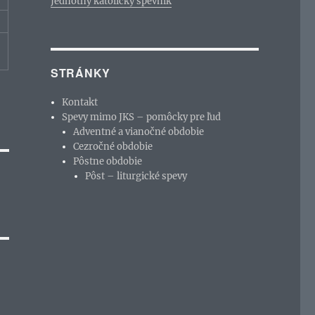
Jednotný katolícky spevník
STRÁNKY
Kontakt
Spevy mimo JKS – pomôcky pre ľud
Adventné a vianočné obdobie
Cezročné obdobie
Pôstne obdobie
Pôst – liturgické spevy