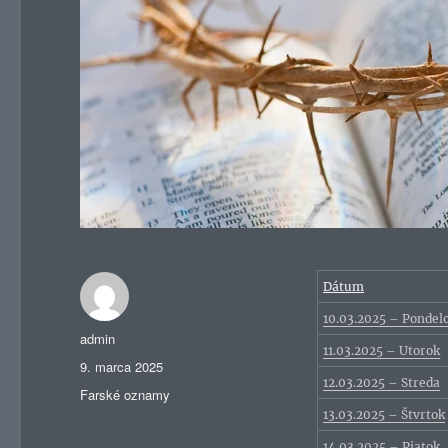
Dátum
10.03.2025 – Pondel
Autor
admin
11.03.2025 – Utorok
Publikované
9. marca 2025
12.03.2025 – Streda
Kategórie
Farské oznamy
13.03.2025 – Štvrtok
14.03.2025 – Piatok