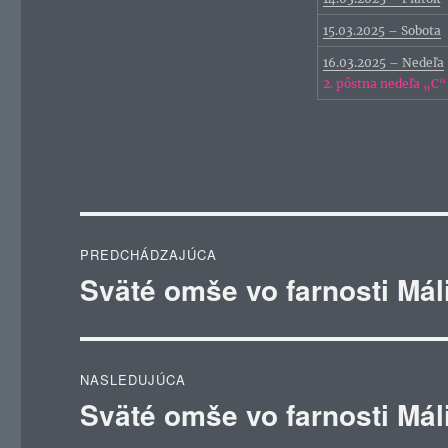
15.03.2025 – Sobota
16.03.2025 – Nedeľa
2. pôstna nedeľa „C“
Navigácia
PREDCHÁDZAJÚCA
v
Sväté omše vo farnosti Mál
Predchádzajúci
článok:
článku
NASLEDUJÚCA
Sväté omše vo farnosti Mál
Ďalší
článok: