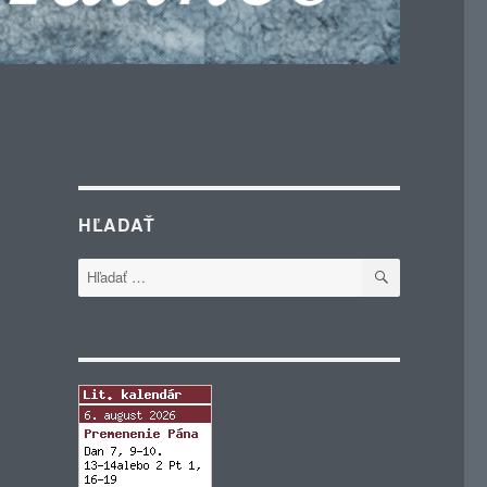
HĽADAŤ
VYHĽADÁVA
Hľadať: