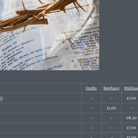
Ozdín
Rovňany
Máline
ok
–
–
17.00
–
15.00
–
–
–
08.30
–
–
17.00
–
–
17.00