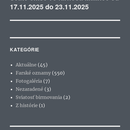
17.11.2025 do 23.11.2025
článok:
KATEGÓRIE
Aktuálne
(45)
Farské oznamy
(550)
Fotogaléria
(7)
Nezaradené
(3)
Sviatosť birmovania
(2)
Z histórie
(1)