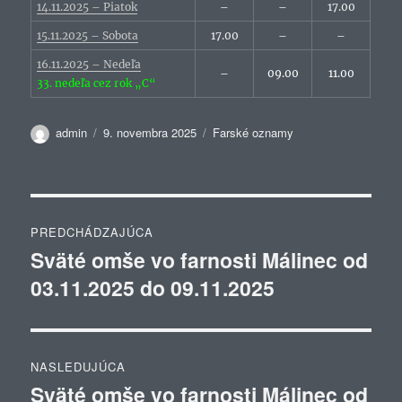
14.11.2025 – Piatok
–
–
17.00
15.11.2025 – Sobota
17.00
–
–
16.11.2025 – Nedeľa
–
09.00
11.00
33. nedeľa cez rok „C“
Autor
Publikované
Kategórie
admin
9. novembra 2025
Farské oznamy
Navigácia
PREDCHÁDZAJÚCA
v
Sväté omše vo farnosti Málinec od
Predchádzajúci
03.11.2025 do 09.11.2025
článok:
článku
NASLEDUJÚCA
Sväté omše vo farnosti Málinec od
Ďalší