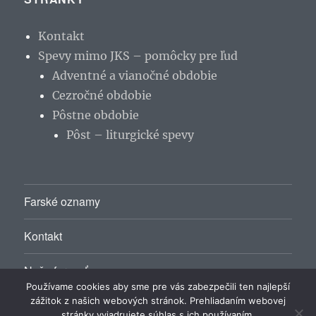
Kontakt
Spevy mimo JKS – pomôcky pre ľud
Adventné a vianočné obdobie
Cezročné obdobie
Pôstne obdobie
Pôst – liturgické spevy
Farské oznamy
Kontakt
Naša farnosť
Používame cookies aby sme pre vás zabezpečili ten najlepší
zážitok z našich webových stránok. Prehliadaním webovej
stránky vyjadrujete súhlas s ich používaním.
Rímskokatolícky farský úrad Málinec
Hrdo poháňa