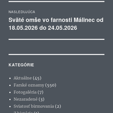
NASLEDUJÚCA
Sväté omše vo farnosti Málinec od
Ďalší
18.05.2026 do 24.05.2026
článok:
KATEGÓRIE
Aktuálne
(45)
Farské oznamy
(550)
Fotogaléria
(7)
Nezaradené
(3)
Sviatosť birmovania
(2)