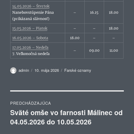
14.05.2026 – Štvrtok
Nanebovstúpenie Pána
–
16.15
18.00
(prikázaná slávnosť)
15.05.2026 – Piatok
–
–
18.00
16.05.2026 – Sobota
18.00
–
–
17.05.2026 – Nedeľa
–
09.00
11.00
7. Veľkonočná nedeľa
Autor
Publikované
Kategórie
admin
10. mája 2026
Farské oznamy
Navigácia
PREDCHÁDZAJÚCA
v
Sväté omše vo farnosti Málinec od
Predchádzajúci
04.05.2026 do 10.05.2026
článok:
článku