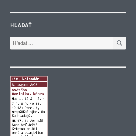
HĽADAŤ
VYH
Hľadať: