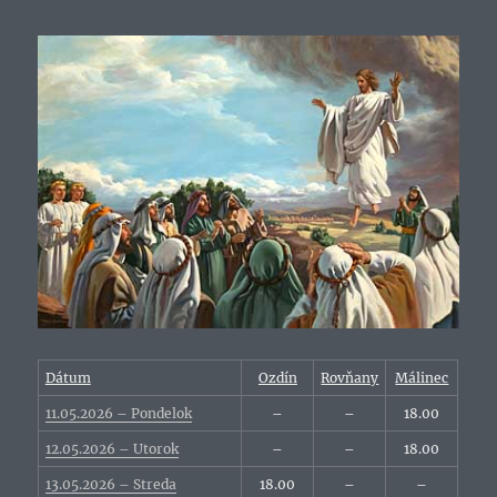
Dátum
Ozdín
Rovňany
Málinec
11.05.2026 – Pondelok
–
–
18.00
12.05.2026 – Utorok
–
–
18.00
13.05.2026 – Streda
18.00
–
–