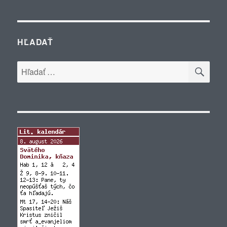
HĽADAŤ
VYH
Hľadať: