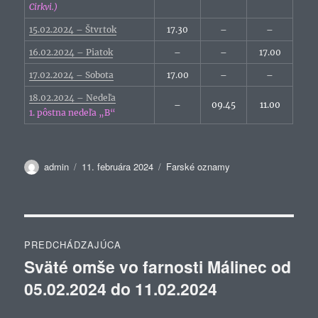
Cirkvi.)
15.02.2024 – Štvrtok
17.30
–
–
16.02.2024 – Piatok
–
–
17.00
17.02.2024 – Sobota
17.00
–
–
18.02.2024 – Nedeľa
–
09.45
11.00
1. pôstna nedeľa „B“
Autor
Publikované
Kategórie
admin
11. februára 2024
Farské oznamy
Navigácia
PREDCHÁDZAJÚCA
v
Sväté omše vo farnosti Málinec od
Predchádzajúci
05.02.2024 do 11.02.2024
článok:
článku