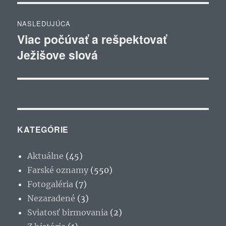
NASLEDUJÚCA
Viac počúvať a rešpektovať
Ďalší
Ježišove slová
článok:
KATEGÓRIE
Aktuálne
(45)
Farské oznamy
(550)
Fotogaléria
(7)
Nezaradené
(3)
Sviatosť birmovania
(2)