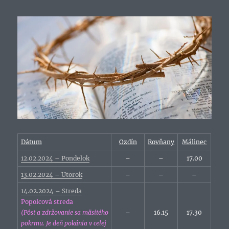
Dátum
Ozdín
Rovňany
Málinec
12.02.2024 – Pondelok
–
–
17.00
13.02.2024 – Utorok
–
–
–
14.02.2024 – Streda
Popolcová streda
(Pôst a zdržovanie sa mäsitého
–
16.15
17.30
pokrmu. Je deň pokánia v celej