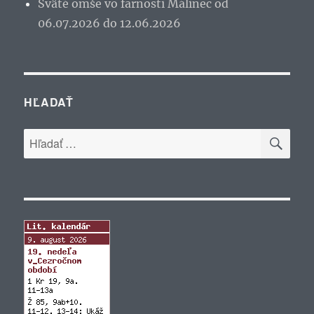
Sväté omše vo farnosti Málinec od
06.07.2026 do 12.06.2026
HĽADAŤ
VYH
Hľadať: