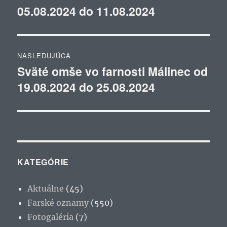
05.08.2024 do 11.08.2024
článok:
článku
NASLEDUJÚCA
Sväté omše vo farnosti Málinec od
Ďalší
19.08.2024 do 25.08.2024
článok:
KATEGÓRIE
Aktuálne
(45)
Farské oznamy
(550)
Fotogaléria
(7)