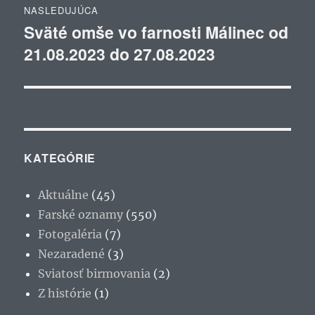
NASLEDUJÚCA
Sväté omše vo farnosti Málinec od
Ďalší
21.08.2023 do 27.08.2023
článok:
KATEGÓRIE
Aktuálne
(45)
Farské oznamy
(550)
Fotogaléria
(7)
Nezaradené
(3)
Sviatosť birmovania
(2)
Z histórie
(1)