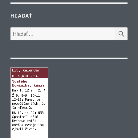
HĽADAŤ
VYH
Hľadať: