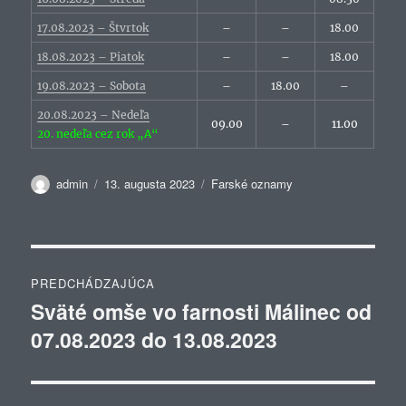
17.08.2023 – Štvrtok
–
–
18.00
18.08.2023 – Piatok
–
–
18.00
19.08.2023 – Sobota
–
18.00
–
20.08.2023 – Nedeľa
09.00
–
11.00
20. nedeľa cez rok „A“
Autor
Publikované
Kategórie
admin
13. augusta 2023
Farské oznamy
Navigácia
PREDCHÁDZAJÚCA
v
Sväté omše vo farnosti Málinec od
Predchádzajúci
07.08.2023 do 13.08.2023
článok:
článku