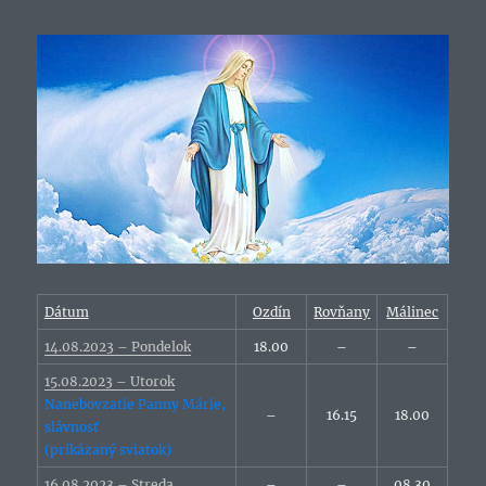
Dátum
Ozdín
Rovňany
Málinec
14.08.2023 – Pondelok
18.00
–
–
15.08.2023 – Utorok
Nanebovzatie Panny Márie,
–
16.15
18.00
slávnosť
(prikázaný sviatok)
16.08.2023 – Streda
–
–
08.30