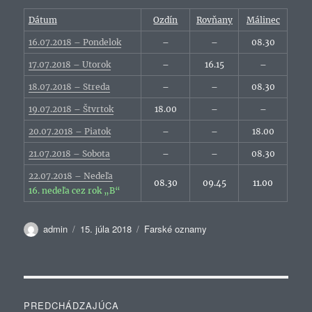
Dátum
Ozdín
Rovňany
Málinec
16.07.2018 – Pondelok
–
–
08.30
17.07.2018 – Utorok
–
16.15
–
18.07.2018 – Streda
–
–
08.30
19.07.2018 – Štvrtok
18.00
–
–
20.07.2018 – Piatok
–
–
18.00
21.07.2018 – Sobota
–
–
08.30
22.07.2018 – Nedeľa
08.30
09.45
11.00
16. nedeľa cez rok „B“
Autor
Publikované
Kategórie
admin
15. júla 2018
Farské oznamy
Navigácia
PREDCHÁDZAJÚCA