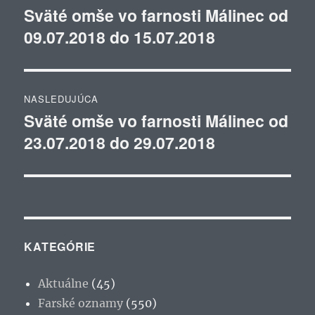
v
Sväté omše vo farnosti Málinec od
Predchádzajúci
09.07.2018 do 15.07.2018
článok:
článku
NASLEDUJÚCA
Sväté omše vo farnosti Málinec od
Ďalší
23.07.2018 do 29.07.2018
článok:
KATEGÓRIE
Aktuálne
(45)
Farské oznamy
(550)