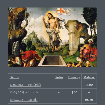
Dátum
Ozdín
Rovňany
Málinec
17.04.2023 – Pondelok
–
–
18.00
18.04.2023 – Utorok
–
15.00
–
19.04.2023 – Streda
–
–
08.30