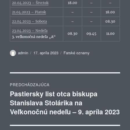
20.04.2023 – Štvrtok
18.00
–
–
21.04.2023 – Piatok
–
–
18.00
22.04.2023 – Sobota
–
–
08.30
23.04.2023 – Nedeľa
08.30
09.45
11.00
3. veľkonočná nedeľa „A“
Autor
Publikované
Kategórie
admin
17. apríla 2023
Farské oznamy
Navigácia
PREDCHÁDZAJÚCA
v
Pastiersky list otca biskupa
Predchádzajúci
Stanislava Stolárika na
článok:
článku
Veľkonočnú nedeľu – 9. apríla 2023