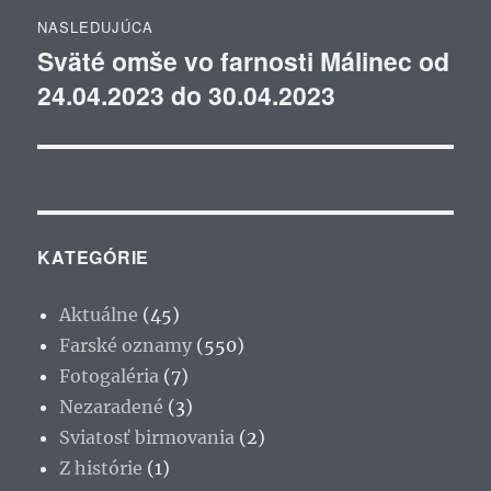
NASLEDUJÚCA
Sväté omše vo farnosti Málinec od
Ďalší
24.04.2023 do 30.04.2023
článok:
KATEGÓRIE
Aktuálne
(45)
Farské oznamy
(550)
Fotogaléria
(7)
Nezaradené
(3)
Sviatosť birmovania
(2)
Z histórie
(1)