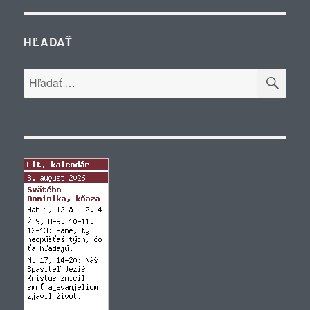
HĽADAŤ
VYH
Hľadať: