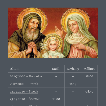
Dátum
Ozdín
Rovňany
Málinec
20.07.2020 – Pondelok
–
–
18.00
21.07.2020 – Utorok
–
16.15
–
22.07.2020 – Streda
–
–
08.30
23.07.2020 – Štvrtok
18.00
–
–