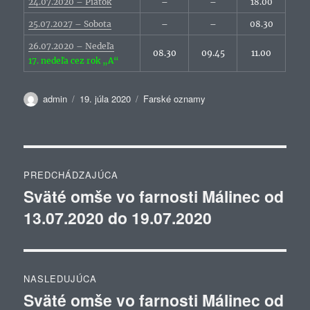
24.07.2020 – Piatok
–
–
18.00
25.07.2027 – Sobota
–
–
08.30
26.07.2020 – Nedeľa
08.30
09.45
11.00
17. nedeľa cez rok „A“
Autor
Publikované
Kategórie
admin
19. júla 2020
Farské oznamy
Navigácia
PREDCHÁDZAJÚCA
v
Sväté omše vo farnosti Málinec od
Predchádzajúci
13.07.2020 do 19.07.2020
článok:
článku
NASLEDUJÚCA
Sväté omše vo farnosti Málinec od
Ďalší