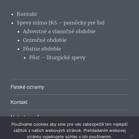
Kontakt
Spevy mimo JKS – pomôcky pre ľud
Adventné a vianočné obdobie
Cezročné obdobie
Pôstne obdobie
Pôst – liturgické spevy
Farské oznamy
Kontakt
Naša farnosť
Používame cookies aby sme pre vás zabezpečili ten najlepší
zážitok z našich webových stránok. Prehliadaním webovej
stránky vyjadrujete súhlas s ich používaním.
Rímskokatolícky farský úrad Málinec
Hrdo poháňa