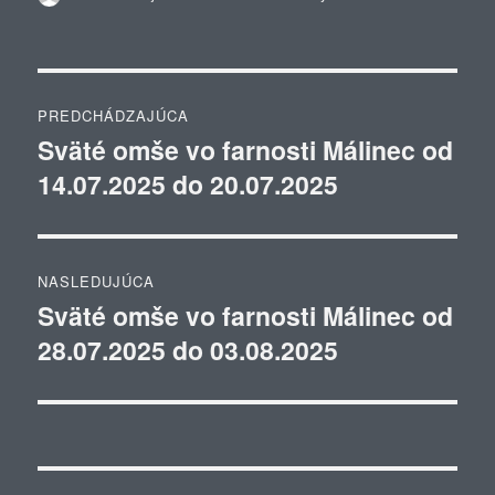
Navigácia
PREDCHÁDZAJÚCA
v
Sväté omše vo farnosti Málinec od
Predchádzajúci
14.07.2025 do 20.07.2025
článok:
článku
NASLEDUJÚCA
Sväté omše vo farnosti Málinec od
Ďalší
28.07.2025 do 03.08.2025
článok: