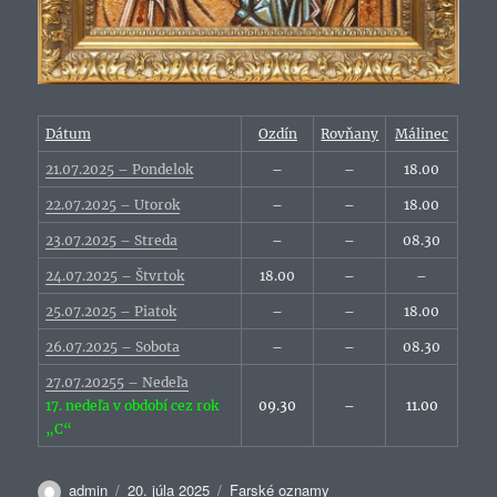
Dátum
Ozdín
Rovňany
Málinec
21.07.2025 – Pondelok
–
–
18.00
22.07.2025 – Utorok
–
–
18.00
23.07.2025 – Streda
–
–
08.30
24.07.2025 – Štvrtok
18.00
–
–
25.07.2025 – Piatok
–
–
18.00
26.07.2025 – Sobota
–
–
08.30
27.07.20255 – Nedeľa
17. nedeľa v období cez rok
09.30
–
11.00
„C“
Autor
Publikované
Kategórie
admin
20. júla 2025
Farské oznamy