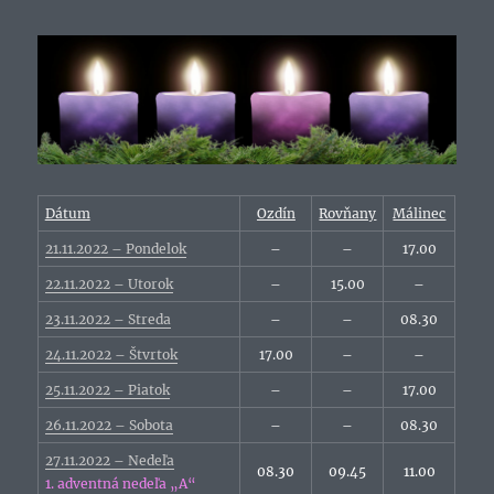
Dátum
Ozdín
Rovňany
Málinec
21.11.2022 – Pondelok
–
–
17.00
22.11.2022 – Utorok
–
15.00
–
23.11.2022 – Streda
–
–
08.30
24.11.2022 – Štvrtok
17.00
–
–
25.11.2022 – Piatok
–
–
17.00
26.11.2022 – Sobota
–
–
08.30
27.11.2022 – Nedeľa
08.30
09.45
11.00
1. adventná nedeľa „A“