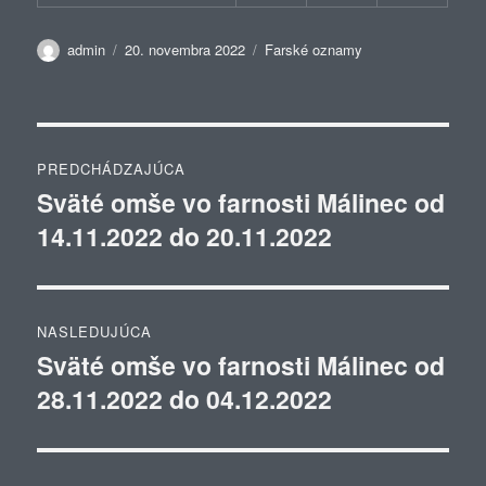
Autor
Publikované
Kategórie
admin
20. novembra 2022
Farské oznamy
Navigácia
PREDCHÁDZAJÚCA
v
Sväté omše vo farnosti Málinec od
Predchádzajúci
14.11.2022 do 20.11.2022
článok:
článku
NASLEDUJÚCA
Sväté omše vo farnosti Málinec od
Ďalší
28.11.2022 do 04.12.2022
článok: