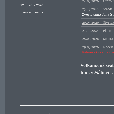
24.03.2026 – Utorok
Publikované
22. marca 2026
25.03.2026 – Streda
Kategórie
Farské oznamy
Zvestovanie Pána (s
26.03.2026 – Štvrto
27.03.2026 – Piatok
28.03.2026 – Sobota
29.03.2026 – Nedeľa
Palmová (Kvetná) ne
Veľkonočná svät
hod.
v Málinci, 
Navigácia