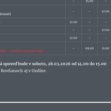
–
15.00
–
–
–
17.00
lávnosť)
k
17.00
–
–
–
–
17.00
17.00
–
–
–
09.00
11.00
deľa – Nedeľa utrpenia Pána
á spoveď bude v sobotu, 28.03.2026 od 14.00 do 15.00
v Rovňanoch aj v Ozdíne.