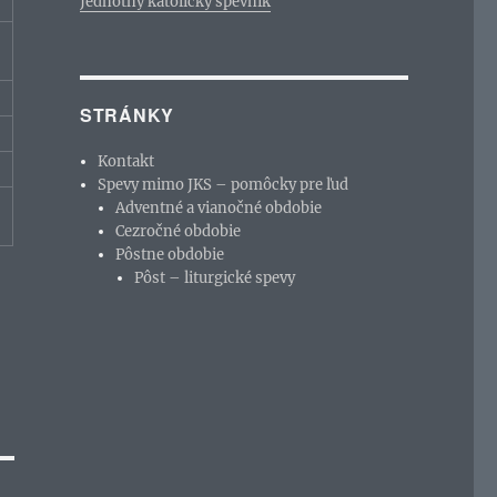
Jednotný katolícky spevník
STRÁNKY
Kontakt
Spevy mimo JKS – pomôcky pre ľud
Adventné a vianočné obdobie
Cezročné obdobie
Pôstne obdobie
Pôst – liturgické spevy