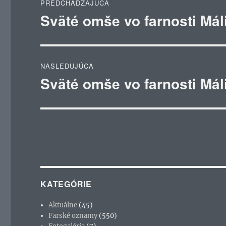
PREDCHÁDZAJÚCA
v
Sväté omše vo farnosti Mál
Predchádzajúci
článok:
článku
NASLEDUJÚCA
Sväté omše vo farnosti Mál
Ďalší
článok:
KATEGÓRIE
Aktuálne
(45)
Farské oznamy
(550)