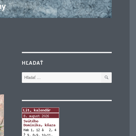
HĽADAŤ
VYHĽADÁVA
Hľadať: