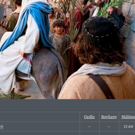
Ozdín
Rovňany
Máline
ok
–
–
17.00