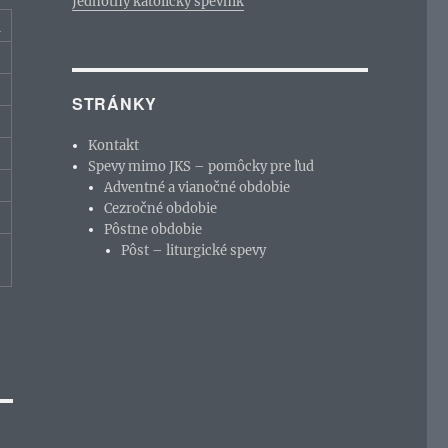
Jednotný katolícky spevník
c
STRÁNKY
Kontakt
Spevy mimo JKS – pomôcky pre ľud
Adventné a vianočné obdobie
Cezročné obdobie
Pôstne obdobie
Pôst – liturgické spevy