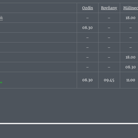
Ozdín
Rovňany
Máline
ok
–
–
18.00
08.30
–
–
–
–
–
–
–
–
–
–
18.00
–
–
08.30
08.30
09.45
11.00
B“