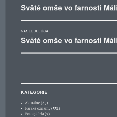
v
Sväté omše vo farnosti Mál
Predchádzajúci
článok:
článku
NASLEDUJÚCA
Sväté omše vo farnosti Mál
Ďalší
článok:
KATEGÓRIE
Aktuálne
(45)
Farské oznamy
(551)
Fotogaléria
(7)