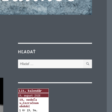
HĽADAŤ
VYHĽADÁVA
Hľadať: