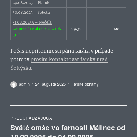
29.08.2025 – Piatok
–
–
–
30.08.2025 – Sobota
–
–
–
31.08.20255 – Nedeľa
22. nedeľa v období cez rok
09.30
–
11.00
„C“
Počas neprítomnosti pána farára v prípade
potreby
prosím kontaktovať farský úrad
Šoltýska.
Autor
Publikované
Kategórie
admin
24. augusta 2025
Farské oznamy
Navigácia
PREDCHÁDZAJÚCA
v
Sväté omše vo farnosti Málinec od
Predchádzajúci
18.08.2025 do 24.08.2025
článok: