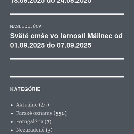
článku
NASLEDUJÚCA
Sväté omše vo farnosti Málinec od
Ďalší
01.09.2025 do 07.09.2025
článok:
KATEGÓRIE
Aktuálne
(45)
Farské oznamy
(550)
Fotogaléria
(7)
Nezaradené
(3)