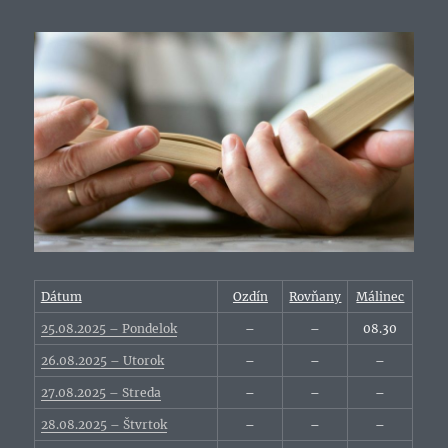
Dátum
Ozdín
Rovňany
Málinec
25.08.2025 – Pondelok
–
–
08.30
26.08.2025 – Utorok
–
–
–
27.08.2025 – Streda
–
–
–
28.08.2025 – Štvrtok
–
–
–