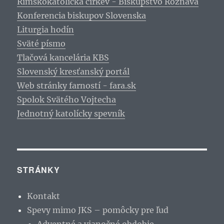
Rímskokatolícka cirkev - Biskupstvo Rožňava
Konferencia biskupov Slovenska
Liturgia hodín
Sväté písmo
Tlačová kancelária KBS
Slovenský kresťanský portál
Web stránky farností - fara.sk
Spolok Svätého Vojtecha
Jednotný katolícky spevník
STRÁNKY
Kontakt
Spevy mimo JKS – pomôcky pre ľud
Adventné a vianočné obdobie