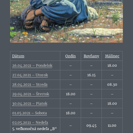
Dátum
Ozdín
Rovňany
Málinec
26.04.2021 – Pondelok
–
–
18.00
27.04.2021 – Utorok
–
16.15
–
28.04.2021 – Streda
–
–
08.30
29.04.2021 – Štvrtok
18.00
–
–
30.04.2021 – Piatok
–
–
18.00
01.05.2021 – Sobota
18.00
–
–
02.05.2021 – Nedeľa
–
09.45
11.00
5. veľkonočná nedeľa „B“