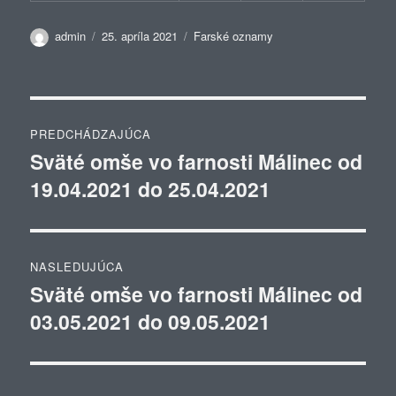
Autor
Publikované
Kategórie
admin
25. apríla 2021
Farské oznamy
Navigácia
PREDCHÁDZAJÚCA
v
Sväté omše vo farnosti Málinec od
Predchádzajúci
19.04.2021 do 25.04.2021
článok:
článku
NASLEDUJÚCA
Sväté omše vo farnosti Málinec od
Ďalší
03.05.2021 do 09.05.2021
článok: