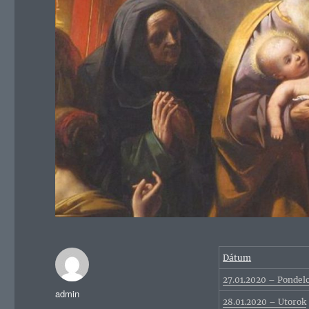
Dátum
27.01.2020 – Pondel
Autor
admin
28.01.2020 – Utorok