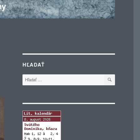
HĽADAŤ
VYHĽADÁVA
Hľadať: