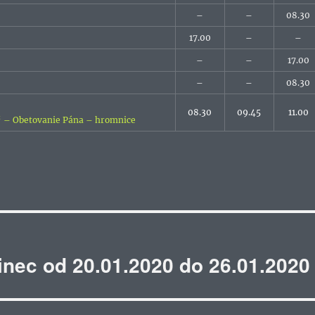
–
–
08.30
17.00
–
–
–
–
17.00
–
–
08.30
08.30
09.45
11.00
A“ – Obetovanie Pána – hromnice
inec od 20.01.2020 do 26.01.2020