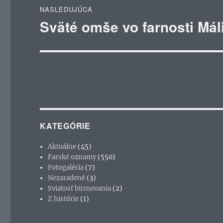
NASLEDUJÚCA
Sväté omše vo farnosti Mál
Ďalší
článok:
KATEGÓRIE
Aktuálne
(45)
Farské oznamy
(550)
Fotogaléria
(7)
Nezaradené
(3)
Sviatosť birmovania
(2)
Z histórie
(1)