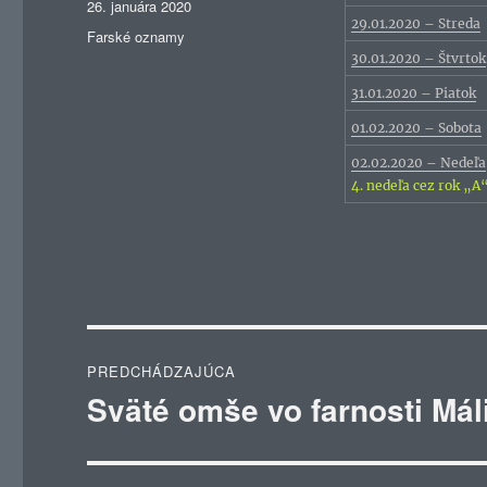
Publikované
26. januára 2020
29.01.2020 – Streda
Kategórie
Farské oznamy
30.01.2020 – Štvrtok
31.01.2020 – Piatok
01.02.2020 – Sobota
02.02.2020 – Nedeľa
4. nedeľa cez rok „
Navigácia
PREDCHÁDZAJÚCA
v
Sväté omše vo farnosti Mál
Predchádzajúci
článok:
článku