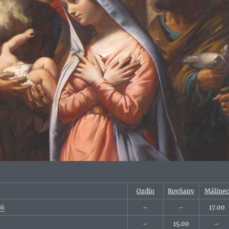
Ozdín
Rovňany
Máline
ok
–
–
17.00
–
15.00
–