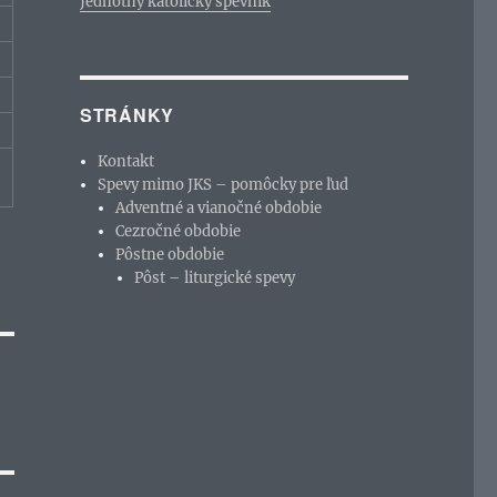
Jednotný katolícky spevník
STRÁNKY
Kontakt
Spevy mimo JKS – pomôcky pre ľud
Adventné a vianočné obdobie
Cezročné obdobie
Pôstne obdobie
Pôst – liturgické spevy