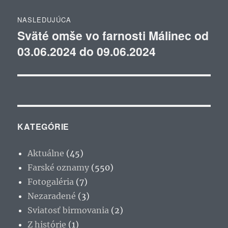
NASLEDUJÚCA
Sväté omše vo farnosti Málinec od
Ďalší
03.06.2024 do 09.06.2024
článok:
KATEGÓRIE
Aktuálne
(45)
Farské oznamy
(550)
Fotogaléria
(7)
Nezaradené
(3)
Sviatosť birmovania
(2)
Z histórie
(1)