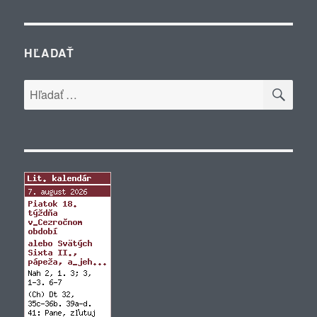
HĽADAŤ
VYH
Hľadať: