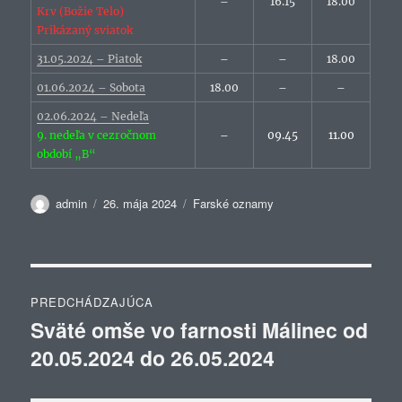
–
16.15
18.00
Krv (Božie Telo)
Prikázaný sviatok
31.05.2024 – Piatok
–
–
18.00
01.06.2024 – Sobota
18.00
–
–
02.06.2024 – Nedeľa
9. nedeľa v cezročnom
–
09.45
11.00
období „B“
Autor
Publikované
Kategórie
admin
26. mája 2024
Farské oznamy
Navigácia
PREDCHÁDZAJÚCA
v
Sväté omše vo farnosti Málinec od
Predchádzajúci
20.05.2024 do 26.05.2024
článok:
článku