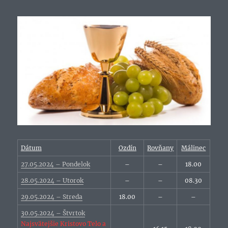
Dátum
Ozdín
Rovňany
Málinec
27.05.2024 – Pondelok
–
–
18.00
28.05.2024 – Utorok
–
–
08.30
29.05.2024 – Streda
18.00
–
–
30.05.2024 – Štvrtok
Najsvätejšie Kristovo Telo a