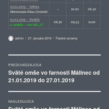
02.02.2019 – Sobota
–
10.00
08.30
Obetovania Pána
(Sviatok)
03.02.2019 – Nedeľa
08.30
09.45
11.00
4. nedeľa – cez rok „C“
Autor
Publikované
Kategórie
admin
27. januára 2019
Farské oznamy
Navigácia
PREDCHÁDZAJÚCA
v
Sväté omše vo farnosti Málinec od
Predchádzajúci
21.01.2019 do 27.01.2019
článok:
článku
NASLEDUJÚCA
Sväté omše vo farnosti Málinec od
Ďalší