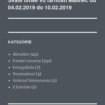
04.02.2019 do 10.02.2019
článok:
KATEGÓRIE
Aktuálne
(45)
Farské oznamy
(551)
Fotogaléria
(7)
Nezaradené
(3)
Sviatosť birmovania
(2)
Z histórie
(1)