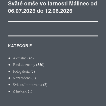
Sväté omše vo farnosti Málinec od
Ďalší
06.07.2026 do 12.06.2026
článok:
KATEGÓRIE
Aktuálne
(45)
Farské oznamy
(550)
Fotogaléria
(7)
Nezaradené
(3)
Sviatosť birmovania
(2)
Z histórie
(1)