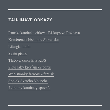
ZAUJÍMAVÉ ODKAZY
Rímskokatolícka cirkev - Biskupstvo Rožňava
Konferencia biskupov Slovenska
Liturgia hodín
Sväté písmo
Tlačová kancelária KBS
Slovenský kresťanský portál
Web stránky farností - fara.sk
Spolok Svätého Vojtecha
Jednotný katolícky spevník