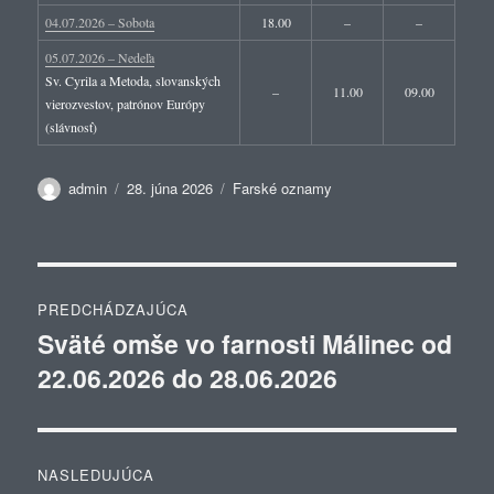
04.07.2026 – Sobota
18.00
–
–
05.07.2026 – Nedeľa
Sv. Cyrila a Metoda, slovanských
–
11.00
09.00
vierozvestov, patrónov Európy
(slávnosť)
Autor
Publikované
Kategórie
admin
28. júna 2026
Farské oznamy
Navigácia
PREDCHÁDZAJÚCA
v
Sväté omše vo farnosti Málinec od
Predchádzajúci
22.06.2026 do 28.06.2026
článok:
článku
NASLEDUJÚCA