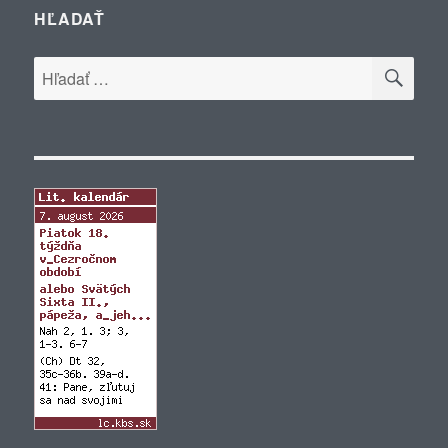
HĽADAŤ
VYH
Hľadať: