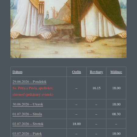
Dátum
Ozdín
Rovňany
Málinec
29.06.2026 – Pondelok
Sv. Petra a Pavla, apoštolov,
–
16.15
18.00
slávnosť (prikázaný sviatok)
30.06.2026 – Utorok
–
–
18.00
01.07.2026 – Streda
–
–
08.30
02.07.2026 – Štvrtok
18.00
–
–
03.07.2026 – Piatok
–
–
18.00