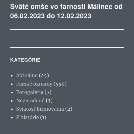
Sväté omše vo farnosti Málinec od
Ďalší
06.02.2023 do 12.02.2023
článok:
KATEGÓRIE
Aktuálne
(45)
Farské oznamy
(550)
Fotogaléria
(7)
Nezaradené
(3)
Sviatosť birmovania
(2)
Z histórie
(1)