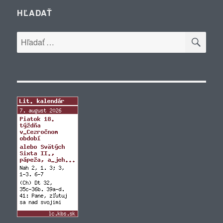
HĽADAŤ
VYH
Hľadať: