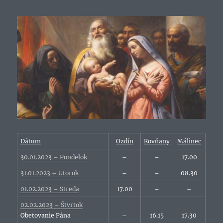
Dátum
Ozdín
Rovňany
Málinec
30.01.2023 – Pondelok
–
–
17.00
31.01.2023 – Utorok
–
–
08.30
01.02.2023 – Streda
17.00
–
–
02.02.2023 – Štvrtok
Obetovanie Pána
–
16.15
17.30