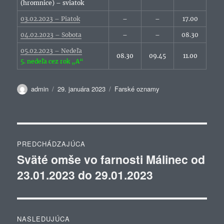
(hromnice) – sviatok
03.02.2023 – Piatok
–
–
17.00
04.02.2023 – Sobota
–
–
08.30
05.02.2023 – Nedeľa
08.30
09.45
11.00
5. nedeľa cez rok „A“
Autor
Publikované
Kategórie
admin
29. januára 2023
Farské oznamy
Navigácia
PREDCHÁDZAJÚCA
v
Sväté omše vo farnosti Málinec od
Predchádzajúci
23.01.2023 do 29.01.2023
článok:
článku
NASLEDUJÚCA