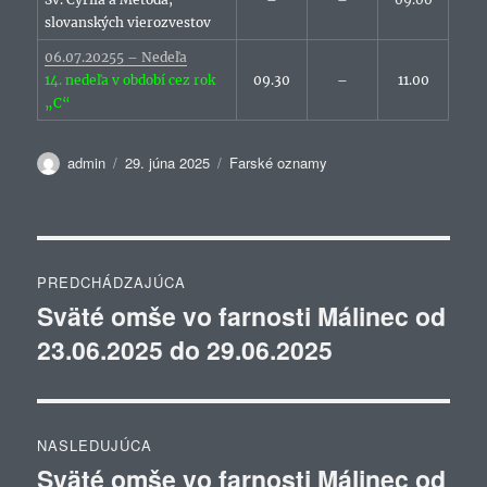
slovanských vierozvestov
06.07.20255 – Nedeľa
14. nedeľa v období cez rok
09.30
–
11.00
„C“
Autor
Publikované
Kategórie
admin
29. júna 2025
Farské oznamy
Navigácia
PREDCHÁDZAJÚCA
v
Sväté omše vo farnosti Málinec od
Predchádzajúci
23.06.2025 do 29.06.2025
článok:
článku
NASLEDUJÚCA
Sväté omše vo farnosti Málinec od
Ďalší