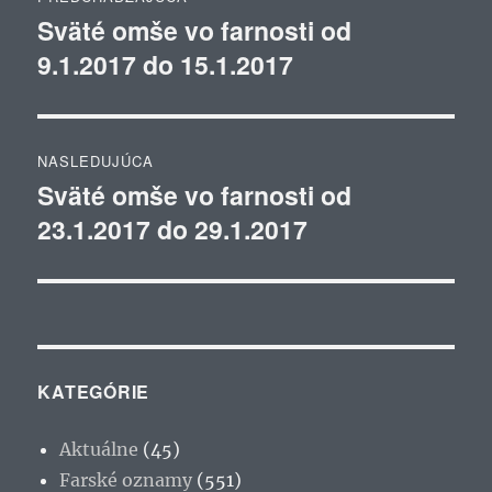
v
Sväté omše vo farnosti od
Predchádzajúci
9.1.2017 do 15.1.2017
článok:
článku
NASLEDUJÚCA
Sväté omše vo farnosti od
Ďalší
23.1.2017 do 29.1.2017
článok:
KATEGÓRIE
Aktuálne
(45)
Farské oznamy
(551)