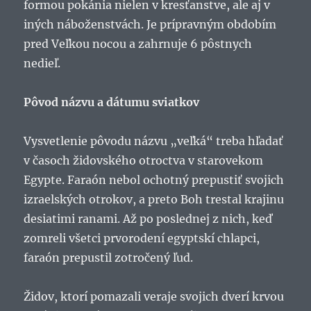
formou pokánia nielen v kresťanstve, ale aj v
iných náboženstvách. Je prípravným obdobím
pred Veľkou nocou a zahrnuje 6 pôstnych
nedieľ.
Pôvod názvu a dátumu sviatkov
Vysvetlenie pôvodu názvu „veľká“ treba hľadať
v časoch židovského otroctva v starovekom
Egypte. Faraón nebol ochotný prepustiť svojich
izraelských otrokov, a preto Boh trestal krajinu
desiatimi ranami. Až po poslednej z nich, keď
zomreli všetci prvorodení egyptskí chlapci,
faraón prepustil zotročený ľud.
Židov, ktorí pomazali veraje svojich dverí krvou