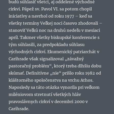
budú súhlasiť všetci, aj oddelené východné
cirkvi. Pápež sv. Pavol VI. sa potom chopil
iniciatívy a navrhol od roku 1977 – keď sa
všetky termíny Veľkej noci časovo zhodovali –
stanoviť Veľkú noc na druhú nedeľu v mesiaci
apríl. Takmer všetky biskupské konferencie s
tým súhlasili, za predpokladu súhlasu
východných cirkví. Ekumenický patriarchát v
Carihrade však signalizoval „závažný
pastoračný problém“, ktorý treba dlhšiu dobu
skúmať. Definitívne „nie“ prišlo roku 1982 od
kláštorného spoločenstva na vrchu Athos.
Naposledy sa táto otázka vynorila pri veľkom
miléniovom stretnutí všetkých hláv
pravoslávnych cirkví v decembri 2000 v
Carihrade.