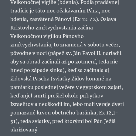
Veľkonočnej vigílie (bdenia). Podľa pradávnej
tradície je táto noc očakávaním Pána, noc
bdenia, zasvätená Pánovi (Ex 12, 42). Oslava
Kristovho zmŕtvychvstania začína
Veľkonočnou vigíliou Pánovho
zmŕtvychvstania, to znamená v sobotu večer,
pôvodne v noci (pápež sv. Ján Pavol II. nariadil,
aby sa obrad začínali až po zotmení, teda nie
hneď po západe slnka), keď sa začínala aj
židovská Pascha (sviatky Židov konané na
pamiatku poslednej večere v egyptskom zajatí,
keď anjel smrti prešiel okolo príbytkov
Izraelitov a neuškodil im, lebo mali veraje dverí
pomazané krvou obetného baránka, Ex 12,1-
51), teda sviatky, pred ktorými bol Pán Ježiš
ukrižovaný