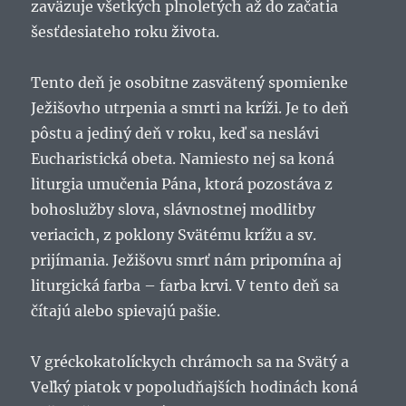
zaväzuje všetkých plnoletých až do začatia
šesťdesiateho roku života.
Tento deň je osobitne zasvätený spomienke
Ježišovho utrpenia a smrti na kríži. Je to deň
pôstu a jediný deň v roku, keď sa neslávi
Eucharistická obeta. Namiesto nej sa koná
liturgia umučenia Pána, ktorá pozostáva z
bohoslužby slova, slávnostnej modlitby
veriacich, z poklony Svätému krížu a sv.
prijímania. Ježišovu smrť nám pripomína aj
liturgická farba – farba krvi. V tento deň sa
čítajú alebo spievajú pašie.
V gréckokatolíckych chrámoch sa na Svätý a
Veľký piatok v popoludňajších hodinách koná