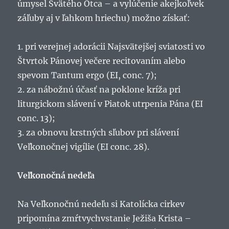
úmysel Svätého Otca – a vylúčenie akejkoľvek
záľuby aj v ľahkom hriechu) možno získať:
1. pri verejnej adorácii Najsvätejšej sviatosti vo
Štvrtok Pánovej večere recitovaním alebo
spevom Tantum ergo (EI, conc. 7);
2. za nábožnú účasť na poklone kríža pri
liturgickom slávení v Piatok utrpenia Pána (EI
conc. 13);
3. za obnovu krstných sľubov pri slávení
Veľkonočnej vigílie (EI conc. 28).
Veľkonočná nedeľa
Na Veľkonočnú nedeľu si Katolícka cirkev
pripomína zmŕtvychvstanie Ježiša Krista –