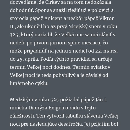
dozvedáme, že Cirkev sa na tom nedokázala
dohodnúť. Spor sa snažil riešiť už v polovici 2.
storočia pápež Anicent a neskôr pápež Viktor
II., ale ukončil ho až prvý Nicejský snem v roku
325, ktorý nariadil, že Veľká noc sa má sláviť v
nedeľu po prvom jarnom splne mesiaca, čo
môže pripadnúť na jednu z nedieľ od 22. marca
do 25. apríla. Podľa týchto pravidiel sa určuje
termín Veľkej noci dodnes. Termín sviatkov
Veľkej noci je teda pohyblivý a je závislý od
lunárneho cyklu.
Medzitým v roku 525 požiadal pápež Ján I.
mnícha Dionýza Exigua o radu v tejto
záležitosti. Ten vytvoril tabuľku slávenia Veľkej
noci pre nasledujúce desaťročia. Jej prijatím bol