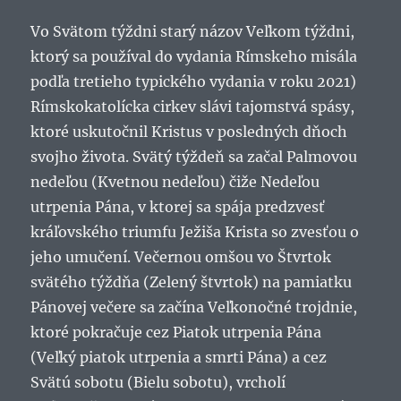
Vo Svätom týždni starý názov Veľkom týždni,
ktorý sa používal do vydania Rímskeho misála
podľa tretieho typického vydania v roku 2021)
Rímskokatolícka cirkev slávi tajomstvá spásy,
ktoré uskutočnil Kristus v posledných dňoch
svojho života. Svätý týždeň sa začal Palmovou
nedeľou (Kvetnou nedeľou) čiže Nedeľou
utrpenia Pána, v ktorej sa spája predzvesť
kráľovského triumfu Ježiša Krista so zvesťou o
jeho umučení. Večernou omšou vo Štvrtok
svätého týždňa (Zelený štvrtok) na pamiatku
Pánovej večere sa začína Veľkonočné trojdnie,
ktoré pokračuje cez Piatok utrpenia Pána
(Veľký piatok utrpenia a smrti Pána) a cez
Svätú sobotu (Bielu sobotu), vrcholí