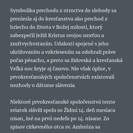
Symbolika prechodu z otroctva do slobody sa
preniesla aj do kresťanstva ako prechod z
hriechu do života v Božej milosti, ktorý
zabezpečil Ježiš Kristus svojou smrťou a
zmŕtvychvstaním. Udalosti spojené s jeho
ukrižovaním a vzkriesením sa odohrali práve
počas pésachu, a preto sa židovská a kresťanská
Veľká noc kryje aj časovo. Nie však úplne, v
prvokresťanských spoločenstvách existovali
nezhody o dátume slávenia.
Niektoré prvokresťanské spoločenstvá tento
sviatok slávili spolu so Židmi 14. deň mesiaca
nisan, iné na prvú nedeľu po 14. nisane. Zo
spisov cirkevného otca sv. Ambróza sa