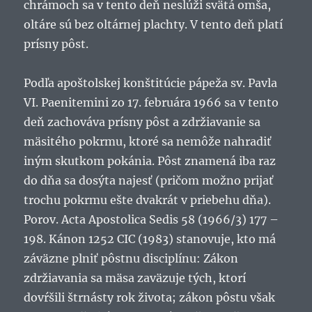
chrámoch sa v tento deň neslúži svätá omša,
oltáre sú bez oltárnej plachty. V tento deň platí
prísny pôst.
Podľa apoštolskej konštitúcie pápeža sv. Pavla
VI. Paenitemini zo 17. februára 1966 sa v tento
deň zachováva prísny pôst a zdržiavanie sa
mäsitého pokrmu, ktoré sa nemôže nahradiť
iným skutkom pokánia. Pôst znamená iba raz
do dňa sa dosýta najesť (pričom možno prijať
trochu pokrmu ešte dvakrát v priebehu dňa).
Porov. Acta Apostolica Sedis 58 (1966/3) 177 –
198. Kánon 1252 CIC (1983) stanovuje, kto má
záväzne plniť pôstnu disciplínu: Zákon
zdržiavania sa mäsa zaväzuje tých, ktorí
dovŕšili štrnásty rok života; zákon pôstu však