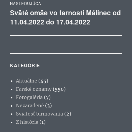
NASLEDUJÚCA
Sväté omše vo farnosti Málinec od
Ďalší
11.04.2022 do 17.04.2022
článok:
KATEGÓRIE
Aktuálne
(45)
Farské oznamy
(550)
Fotogaléria
(7)
Nezaradené
(3)
Sviatosť birmovania
(2)
Z histórie
(1)