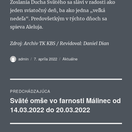
Zoslania Ducha Svätého sa slávi v radosti ako
jeden sviatočný deň, ba ako jedna „veľká
nedeľa“. Predovšetkým v týchto dňoch sa
spieva Aleluja.
Zdroj: Archiv TK KBS / Revidoval: Daniel Dian
Autor
Publikované
Kategórie
admin
7. apríla 2022
Aktuálne
Navigácia
PREDCHÁDZAJÚCA
v
Sväté omše vo farnosti Málinec od
Predchádzajúci
14.03.2022 do 20.03.2022
článok:
článku