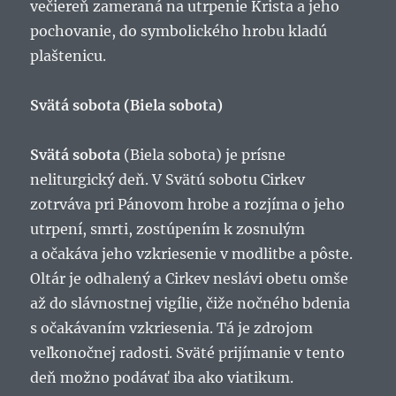
večiereň zameraná na utrpenie Krista a jeho
pochovanie, do symbolického hrobu kladú
plaštenicu.
Svätá sobota (Biela sobota)
Svätá sobota
(Biela sobota) je prísne
neliturgický deň. V Svätú sobotu Cirkev
zotrváva pri Pánovom hrobe a rozjíma o jeho
utrpení, smrti, zostúpením k zosnulým
a očakáva jeho vzkriesenie v modlitbe a pôste.
Oltár je odhalený a Cirkev neslávi obetu omše
až do slávnostnej vigílie, čiže nočného bdenia
s očakávaním vzkriesenia. Tá je zdrojom
veľkonočnej radosti. Sväté prijímanie v tento
deň možno podávať iba ako viatikum.