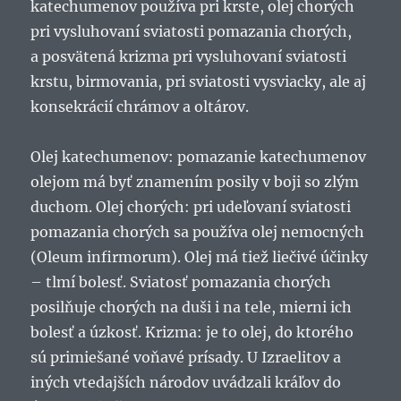
katechumenov používa pri krste, olej chorých
pri vysluhovaní sviatosti pomazania chorých,
a posvätená krizma pri vysluhovaní sviatosti
krstu, birmovania, pri sviatosti vysviacky, ale aj
konsekrácií chrámov a oltárov.
Olej katechumenov: pomazanie katechumenov
olejom má byť znamením posily v boji so zlým
duchom. Olej chorých: pri udeľovaní sviatosti
pomazania chorých sa používa olej nemocných
(Oleum infirmorum). Olej má tiež liečivé účinky
– tlmí bolesť. Sviatosť pomazania chorých
posilňuje chorých na duši i na tele, mierni ich
bolesť a úzkosť. Krizma: je to olej, do ktorého
sú primiešané voňavé prísady. U Izraelitov a
iných vtedajších národov uvádzali kráľov do