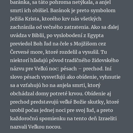
baránka, sa táto pohroma netýkala, a anjel
smrti ich obišiel. Baránok je preto symbolom
Ježiša Krista, ktorého krv nás všetkých
zachránila od večného zatratenia. Ako sa ďalej
uvádza v Biblii, po vyslobodení z Egypta
previedol Boh ľud na čele s Mojžišom cez
Červené more, ktoré rozdelil a vysušil. Tu
niektorí hľadajú pôvod tradičného židovského
názvu pre Veľkú noc: pésach – prechod. Iní
slovo pésach vysvetľujú ako obídenie, vyhnutie
sa a vzťahujú ho na anjela smrti, ktorý
obchádzal domy potreté krvou. Obídenie aj
prechod predstavujú veľké Božie skutky, ktoré
urobil počas jednej noci pre svoj ľud, a preto
každoročnú spomienku na tento deň Izraeliti
nazvali Veľkou nocou.