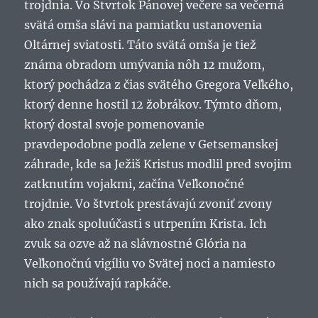
trojdnia. Vo Štvrtok Pánovej večere sa večerná
svätá omša slávi na pamiatku ustanovenia
Oltárnej sviatosti. Táto svätá omša je tiež
známa obradom umývania nôh 12 mužom,
ktorý pochádza z čias svätého Gregora Veľkého,
ktorý denne hostil 12 žobrákov. Týmto dňom,
ktorý dostal svoje pomenovanie
pravdepodobne podľa zelene v Getsemanskej
záhrade, kde sa Ježiš Kristus modlil pred svojim
zatknutím vojakmi, začína Veľkonočné
trojdnie. Vo štvrtok prestávajú zvoniť zvony
ako znak spoluúčasti s utrpením Krista. Ich
zvuk sa ozve až na slávnostné Glória na
Veľkonočnú vigíliu vo Svätej noci a namiesto
nich sa používajú rapkáče.