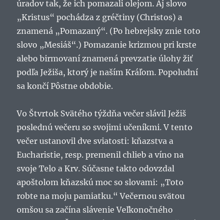
úradov tak, že ich pomazali olejom. Aj slovo
„Kristus“ pochádza z gréčtiny (Christos) a
znamená „Pomazaný“. (Po hebrejsky znie toto
slovo „Mesiáš“.) Pomazanie krizmou pri krste
alebo birmovaní znamená prevzatie úlohy žiť
podľa Ježiša, ktorý je naším Kráľom. Popoludní
sa končí Pôstne obdobie.
Vo Štvrtok Svätého týždňa večer slávil Ježiš
poslednú večeru so svojimi učeníkmi. V tento
večer ustanovil dve sviatosti: kňazstva a
Eucharistie, resp. premenil chlieb a víno na
svoje Telo a Krv. Súčasne takto odovzdal
apoštolom kňazskú moc so slovami: „Toto
robte na moju pamiatku.“ Večernou svätou
omšou sa začína slávenie Veľkonočného