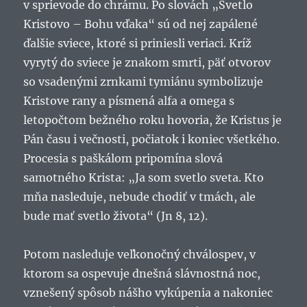
v sprievode do chrámu. Po slovách „Svetlo
Kristovo – Bohu vďaka“ sú od nej zapálené
ďalšie sviece, ktoré si priniesli veriaci. Kríž
vyrytý do sviece je znakom smrti, päť otvorov
so vsadenými zrnkami tymiánu symbolizuje
Kristove rany a písmená alfa a omega s
letopočtom bežného roku hovoria, že Kristus je
Pán času i večnosti, počiatok i koniec všetkého.
Procesia s paškálom pripomína slová
samotného Krista: „Ja som svetlo sveta. Kto
mňa nasleduje, nebude chodiť v tmách, ale
bude mať svetlo života“ (Jn 8, 12).
Potom nasleduje veľkonočný chválospev, v
ktorom sa ospevuje dnešná slávnostná noc,
vznešený spôsob nášho vykúpenia a nakoniec