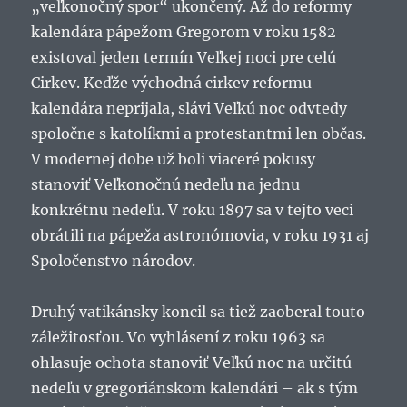
„veľkonočný spor“ ukončený. Až do reformy
kalendára pápežom Gregorom v roku 1582
existoval jeden termín Veľkej noci pre celú
Cirkev. Keďže východná cirkev reformu
kalendára neprijala, slávi Veľkú noc odvtedy
spoločne s katolíkmi a protestantmi len občas.
V modernej dobe už boli viaceré pokusy
stanoviť Veľkonočnú nedeľu na jednu
konkrétnu nedeľu. V roku 1897 sa v tejto veci
obrátili na pápeža astronómovia, v roku 1931 aj
Spoločenstvo národov.
Druhý vatikánsky koncil sa tiež zaoberal touto
záležitosťou. Vo vyhlásení z roku 1963 sa
ohlasuje ochota stanoviť Veľkú noc na určitú
nedeľu v gregoriánskom kalendári – ak s tým