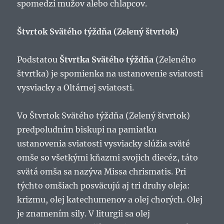
spomedzi mužov alebo chlapcov.
Štvrtok Svätého týždňa (Zelený štvrtok)
Podstatou
Štvrtka Svätého týždňa
(Zeleného
štvrtka) je spomienka na ustanovenie sviatosti
vysviacky a Oltárnej sviatosti.
Vo Štvrtok Svätého týždňa (Zelený štvrtok)
predpoludním biskupi na pamiatku
ustanovenia sviatosti vysviacky slúžia sväté
omše so všetkými kňazmi svojich diecéz, táto
svätá omša sa nazýva Missa chrismatis. Pri
týchto omšiach posväcujú aj tri druhy oleja:
krizmu, olej katechumenov a olej chorých. Olej
je znamením sily. V liturgii sa olej