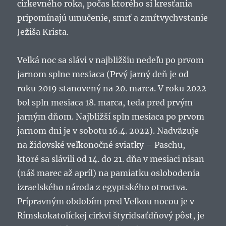
cirkevného roka, počas ktorého si kresťania
pripomínajú umučenie, smrť a zmŕtvychvstanie
Ježiša Krista.
Veľká noc sa slávi v najbližšiu nedeľu po prvom
jarnom splne mesiaca (Prvý jarný deň je od
roku 2019 stanovený na 20. marca. V roku 2022
bol spln mesiaca 18. marca, teda pred prvým
jarným dňom. Najbližší spln mesiaca po prvom
jarnom dni je v sobotu 16.4. 2022). Nadväzuje
na židovské veľkonočné sviatky – Paschu,
ktoré sa slávili od 14. do 21. dňa v mesiaci nisan
(náš marec až apríl) na pamiatku oslobodenia
izraelského národa z egyptského otroctva.
Prípravným obdobím pred Veľkou nocou je v
Rímskokatolíckej cirkvi štyridsaťdňový pôst, je