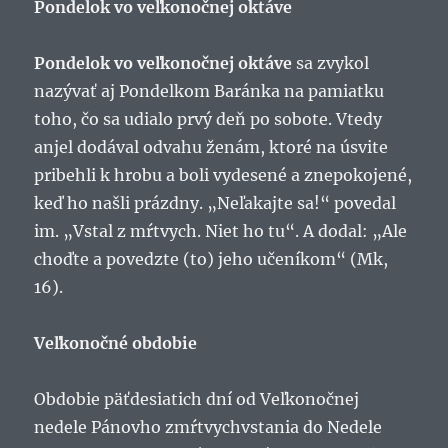
Pondelok vo veľkonočnej oktáve
Pondelok vo veľkonočnej oktáve
sa zvykol
nazývať aj Pondelkom Baránka na pamiatku
toho, čo sa udialo prvý deň po sobote. Vtedy
anjel dodával odvahu ženám, ktoré na úsvite
pribehli k hrobu a boli vydesené a znepokojené,
keď ho našli prázdny. „Neľakajte sa!“ povedal
im. „Vstal z mŕtvych. Niet ho tu“. A dodal: „Ale
choďte a povedzte (to) jeho učeníkom“ (Mk,
16).
Veľkonočné obdobie
Obdobie päťdesiatich dní od Veľkonočnej
nedele Pánovho zmŕtvychvstania do Nedele