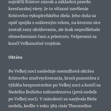
najväčší Kristov zázrak a základnú pravdu
kresťanskej viery. Je to víťazné zavŕšenie
Kristovho vykupiteľského diela. Jeho duša sa
opäť spojila s osláveným telom, na ktorom síce
zostali rany ukrižovania, ale inak nepodliehalo
obmedzeniam času a priestoru. Vešperami sa
končí Veľkonočné trojdnie.
Oktáva
Po Veľkej noci nasleduje osemdňová oktáva
Kristovho zmŕtvychvstania, ktorá pozostáva z
týždňa bezprostredne po Veľkej noci a končí sa
Nedeľou Božieho milosrdenstva (prvá nedeľa
po Veľkej noci). V minulosti sa nazývala Biela
nedeľa, keďže v roku 389 cisár Theozodius