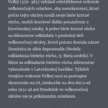
Veľký (379-385) vyhlásil celotýždenné svätenie
veľkonočných sviatkov, aby novokrstenci, ktorí
počas tejto oktávy nosili svoje biele krstné
rúcho, mohli dostávať ďalšie ponaučenie z
kresťanskej náuky. A práve biele krstné rúcho
sa slávnostne odkladalo v posledný deň
veľkonočnej oktávy, ktorá potom dostala názov
Dominica in albis deponendis (Nedeľa
odkladania bieleho rúcha, tj. Biela nedeľa). V
Ríme sa odkladanie bieleho rúcha slávnostne
vykonávalo v Lateránskej bazilike. Týždeň
trvajúce svätenie Veľkej noci sa postupne
skracovalo na tri, neskoršie na dva dni a od
roku 1951 už ani Pondelok vo veľkonočnej
oktáve nie je prikázaným sviatkom.