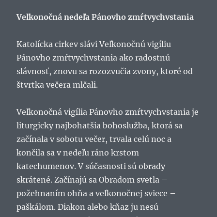
Veľkonočná nedeľa Pánovho zmŕtvychvstania
Katolícka cirkev slávi Veľkonočnú vigíliu
Pánovho zmŕtvychvstania ako radostnú
slávnosť, znovu sa rozozvučia zvony, ktoré od
štvrtka večera mlčali.
Veľkonočná vigília Pánovho zmŕtvychvstania je
liturgicky najbohatšia bohoslužba, ktorá sa
začínala v sobotu večer, trvala celú noc a
končila sa v nedeľu ráno krstom
katechumenov. V súčasnosti sú obrady
skrátené. Začínajú sa Obradom svetla –
požehnaním ohňa a veľkonočnej sviece –
paškálom. Diakon alebo kňaz ju nesú