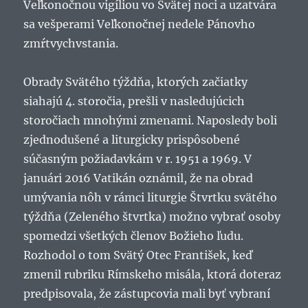
Veľkonočnou vigíliou vo Svätej noci a uzatvára
sa vešperami Veľkonočnej nedele Pánovho
zmŕtvychvstania.
Obrady Svätého týždňa, ktorých začiatky
siahajú 4. storočia, prešli v nasledujúcich
storočiach mnohými zmenami. Naposledy boli
zjednodušené a liturgicky prispôsobené
súčasným požiadavkám v r. 1951 a 1969. V
januári 2016 Vatikán oznámil, že na obrad
umývania nôh v rámci liturgie Štvrtku svätého
týždňa (Zeleného štvrtka) možno vybrať osoby
spomedzi všetkých členov Božieho ľudu.
Rozhodol o tom Svätý Otec František, keď
zmenil rubriku Rímskeho misála, ktorá doteraz
predpisovala, že zástupcovia mali byť vybraní