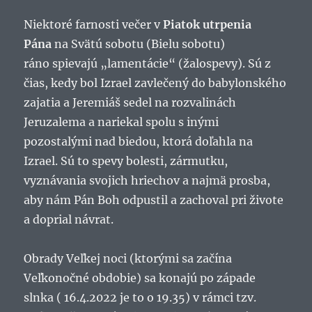
Niektoré farnosti večer v
Piatok utrpenia
Pána
na Svätú sobotu (Bielu sobotu)
ráno spievajú „lamentácie“ (žalospevy). Sú z
čias, kedy bol Izrael zavlečený do babylonského
zajatia a Jeremiáš sedel na rozvalinách
Jeruzalema a nariekal spolu s inými
pozostalými nad biedou, ktorá doľahla na
Izrael. Sú to spevy bolesti, zármutku,
vyznávania svojich hriechov a najmä prosba,
aby nám Pán Boh odpustil a zachoval pri živote
a doprial návrat.
Obrady Veľkej noci (ktorými sa začína
Veľkonočné obdobie) sa konajú po západe
slnka ( 16.4.2022 je to o 19.35) v rámci tzv.