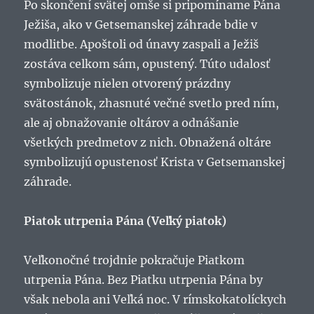
Po skončení svätej omše si pripomíname Pána
Ježiša, ako v Getsemanskej záhrade bdie v
modlitbe. Apoštoli od únavy zaspali a Ježiš
zostáva celkom sám, opustený. Túto udalosť
symbolizuje nielen otvorený prázdny
svätostánok, zhasnuté večné svetlo pred ním,
ale aj obnažovanie oltárov a odnášanie
všetkých predmetov z nich. Obnažená oltáre
symbolizujú opustenosť Krista v Getsemanskej
záhrade.
Piatok utrpenia Pána (Veľký piatok)
Veľkonočné trojdnie pokračuje Piatkom
utrpenia Pána. Bez Piatku utrpenia Pána by
však nebola ani Veľká noc. V rímskokatolíckych