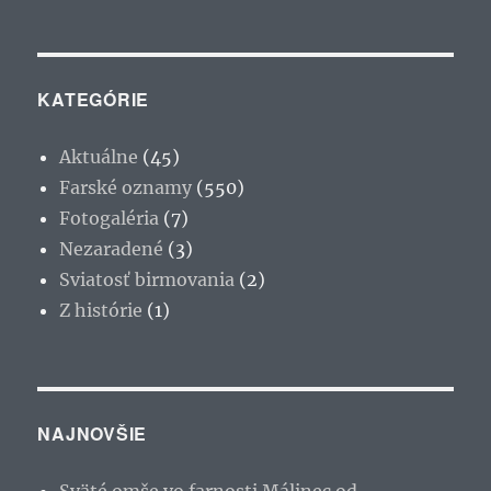
KATEGÓRIE
Aktuálne
(45)
Farské oznamy
(550)
Fotogaléria
(7)
Nezaradené
(3)
Sviatosť birmovania
(2)
Z histórie
(1)
NAJNOVŠIE
Sväté omše vo farnosti Málinec od