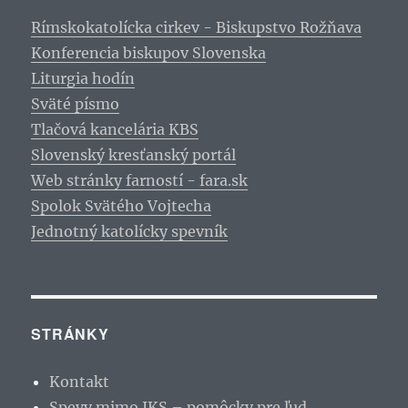
Rímskokatolícka cirkev - Biskupstvo Rožňava
Konferencia biskupov Slovenska
Liturgia hodín
Sväté písmo
Tlačová kancelária KBS
Slovenský kresťanský portál
Web stránky farností - fara.sk
Spolok Svätého Vojtecha
Jednotný katolícky spevník
STRÁNKY
Kontakt
Spevy mimo JKS – pomôcky pre ľud