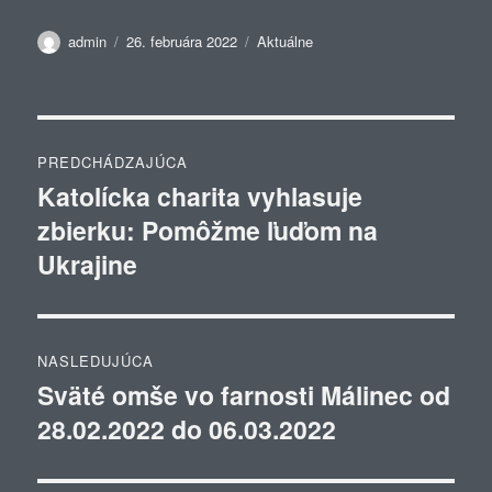
Autor
Publikované
Kategórie
admin
26. februára 2022
Aktuálne
Navigácia
PREDCHÁDZAJÚCA
v
Katolícka charita vyhlasuje
Predchádzajúci
zbierku: Pomôžme ľuďom na
článok:
článku
Ukrajine
NASLEDUJÚCA
Sväté omše vo farnosti Málinec od
Ďalší
28.02.2022 do 06.03.2022
článok: