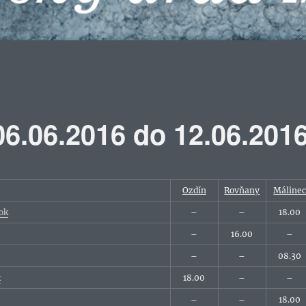
6.06.2016 do 12.06.201
Ozdín
Rovňany
Máline
ok
–
–
18.00
–
16.00
–
–
–
08.30
k
18.00
–
–
–
–
18.00