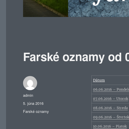
Farské oznamy od 0
Dátum
06.06.2016 – Pondel
Autor
admin
07.06.2016 – Utorok
Publikované
5. júna 2016
08.06.2016 – Streda
Kategórie
Farské oznamy
09.06.2016 – Štvrto
10.06.2016 – Piatok