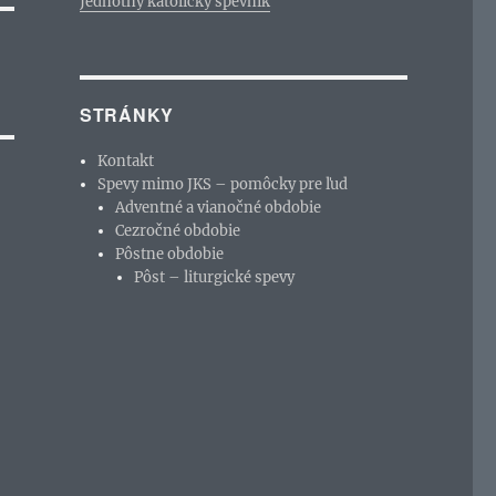
Jednotný katolícky spevník
STRÁNKY
Kontakt
Spevy mimo JKS – pomôcky pre ľud
Adventné a vianočné obdobie
Cezročné obdobie
Pôstne obdobie
Pôst – liturgické spevy