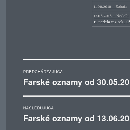
11.06.2016 – Sobota
12.06.2016 – Nedeľa
11. nedeľa cez rok „C
Navigácia
PREDCHÁDZAJÚCA
v
Farské oznamy od 30.05.20
Predchádzajúci
článok:
článku
NASLEDUJÚCA
Farské oznamy od 13.06.20
Ďalší
článok: