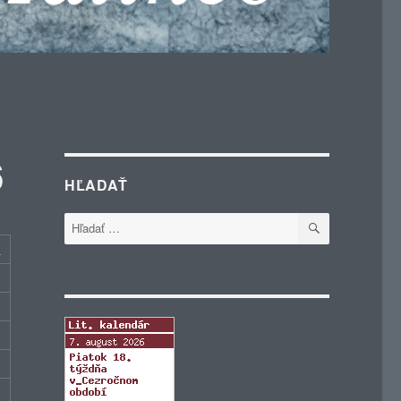
6
HĽADAŤ
VYHĽADÁVA
Hľadať:
c