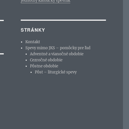
Jednotný katolícky spevník
STRÁNKY
Kontakt
Spevy mimo JKS – pomôcky pre ľud
Adventné a vianočné obdobie
Cezročné obdobie
Pôstne obdobie
Pôst – liturgické spevy