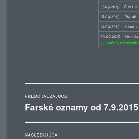
17.09.2015 – Štvrtok
18.09.2015 – Piatok
19.09.2015 – Sobota
20.09.2015 – Nedeľa
25. nedeľa v cezroč
Navigácia
PREDCHÁDZAJÚCA
v
Farské oznamy od 7.9.2015
Predchádzajúci
článok:
článku
NASLEDUJÚCA