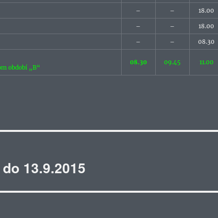
–
–
18.00
–
–
18.00
–
–
08.30
08.30
09.45
11.00
nom období „B“
 do 13.9.2015