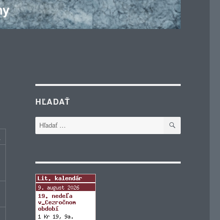
HĽADAŤ
VYHĽADÁVA
Hľadať:
c