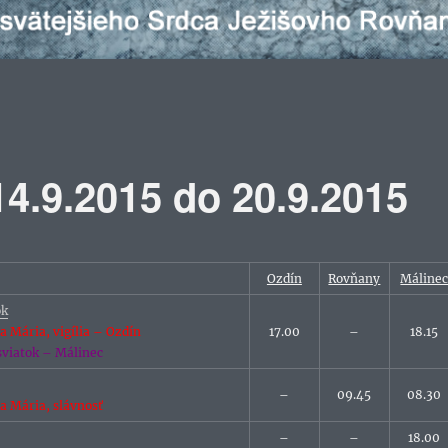
4.9.2015 do 20.9.2015
Ozdín
Rovňany
Máline
ok
 Mária, vigília – Ozdín
17.00
–
18.15
 sviatok – Málinec
–
09.45
08.30
 Mária, slávnosť
–
–
18.00