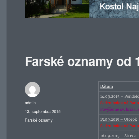
Farské oznamy od 1
Dátum
14.09.2015 – Pondel
Autor
admin
Sedembolestná Panna
Povýšenie sv. kríža,
Publikované
13. septembra 2015
Kategórie
Farské oznamy
15.09.2015 – Utorok
Sedembolestná Panna
16.09.2015 – Streda