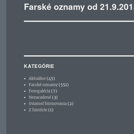
Farské oznamy od 21.9.201
Ďalší
článok:
KATEGÓRIE
Aktuálne
(45)
Farské oznamy
(551)
Fotogaléria
(7)
Nezaradené
(3)
Sviatosť birmovania
(2)
Z histórie
(1)