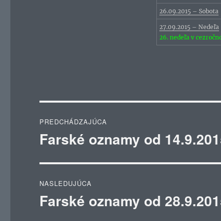
26.09.2015 – Sobota
27.09.2015 – Nedeľa
26. nedeľa v cezroč
Navigácia
PREDCHÁDZAJÚCA
v
Farské oznamy od 14.9.201
Predchádzajúci
článok:
článku
NASLEDUJÚCA
Farské oznamy od 28.9.201
Ďalší
článok: