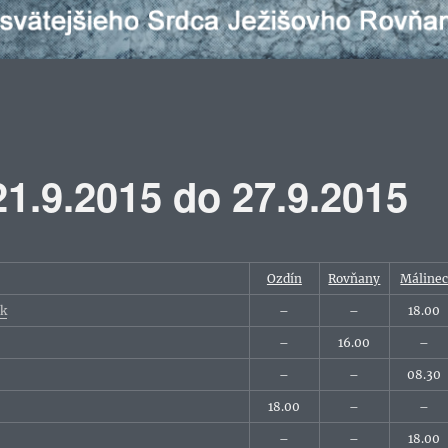
1.9.2015 do 27.9.2015
Ozdín
Rovňany
Máline
ok
–
–
18.00
–
16.00
–
–
–
08.30
18.00
–
–
–
–
18.00