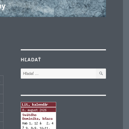
HĽADAŤ
VYHĽADÁVA
Hľadať:
c