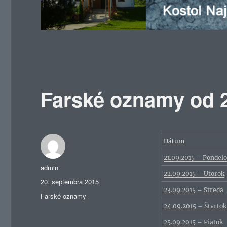
Farské oznamy od 2
Dátum
21.09.2015 – Pondel
Autor
admin
22.09.2015 – Utorok
Publikované
20. septembra 2015
23.09.2015 – Streda
Kategórie
Farské oznamy
24.09.2015 – Štvrtok
25.09.2015 – Piatok