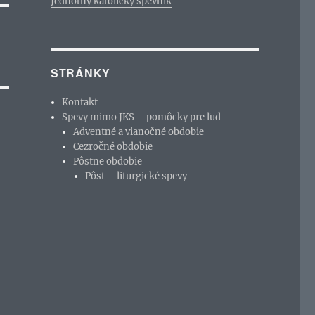
Jednotný katolícky spevník
STRÁNKY
Kontakt
Spevy mimo JKS – pomôcky pre ľud
Adventné a vianočné obdobie
Cezročné obdobie
Pôstne obdobie
Pôst – liturgické spevy