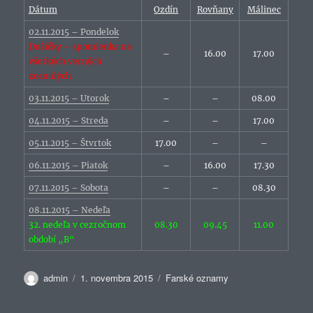
Dátum
Ozdín
Rovňany
Málinec
02.11.2015 – Pondelok
Dušičky – spomienka na
–
16.00
17.00
všetkých verných
zosnulých
03.11.2015 – Utorok
–
–
08.00
04.11.2015 – Streda
–
–
17.00
05.11.2015 – Štvrtok
17.00
–
–
06.11.2015 – Piatok
–
16.00
17.30
07.11.2015 – Sobota
–
–
08.30
08.11.2015 – Nedeľa
32. nedeľa v cezročnom
08.30
09.45
11.00
období „B“
Autor
Publikované
Kategórie
admin
1. novembra 2015
Farské oznamy