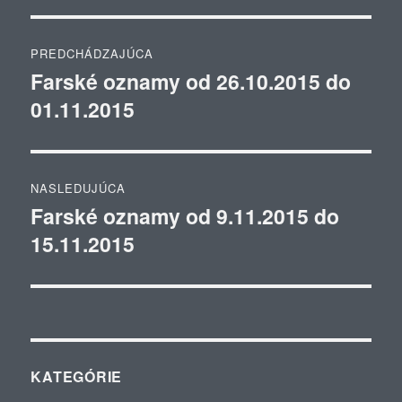
Navigácia
PREDCHÁDZAJÚCA
v
Farské oznamy od 26.10.2015 do
Predchádzajúci
01.11.2015
článok:
článku
NASLEDUJÚCA
Farské oznamy od 9.11.2015 do
Ďalší
15.11.2015
článok:
KATEGÓRIE