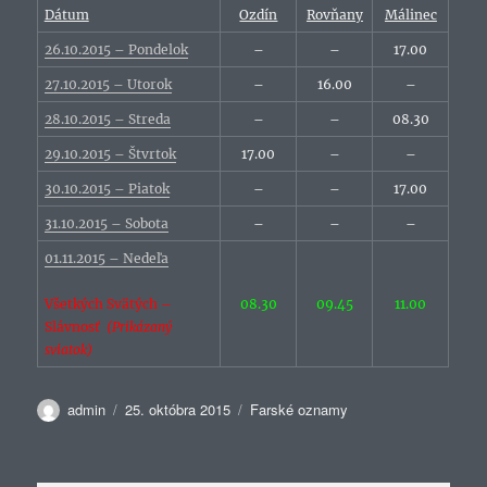
Dátum
Ozdín
Rovňany
Málinec
26.10.2015 – Pondelok
–
–
17.00
27.10.2015 – Utorok
–
16.00
–
28.10.2015 – Streda
–
–
08.30
29.10.2015 – Štvrtok
17.00
–
–
30.10.2015 – Piatok
–
–
17.00
31.10.2015 – Sobota
–
–
–
01.11.2015 – Nedeľa
Všetkých Svätých –
08.30
09.45
11.00
Slávnosť
(Prikázaný
sviatok)
Autor
Publikované
Kategórie
admin
25. októbra 2015
Farské oznamy