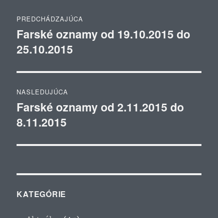
Navigácia
PREDCHÁDZAJÚCA
v
Farské oznamy od 19.10.2015 do
Predchádzajúci
25.10.2015
článok:
článku
NASLEDUJÚCA
Farské oznamy od 2.11.2015 do
Ďalší
8.11.2015
článok:
KATEGÓRIE