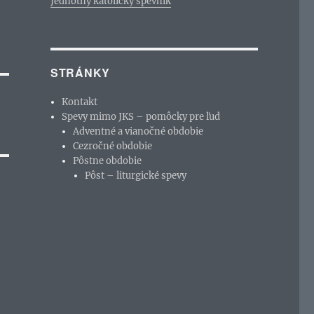
Jednotný katolícky spevník
STRÁNKY
Kontakt
Spevy mimo JKS – pomôcky pre ľud
Adventné a vianočné obdobie
Cezročné obdobie
Pôstne obdobie
Pôst – liturgické spevy