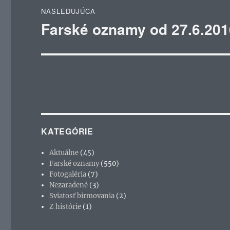
NASLEDUJÚCA
Farské oznamy od 27.6.201
Ďalší
článok:
KATEGÓRIE
Aktuálne
(45)
Farské oznamy
(550)
Fotogaléria
(7)
Nezaradené
(3)
Sviatosť birmovania
(2)
Z histórie
(1)