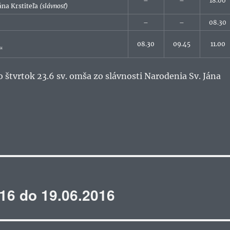
–
–
18.00
ána Krstiteľa
(slávnosť)
–
–
08.30
08.30
09.45
11.00
C“
 štvrtok 23.6 sv. omša zo slávnosti Narodenia Sv. Jána
16 do 19.06.2016