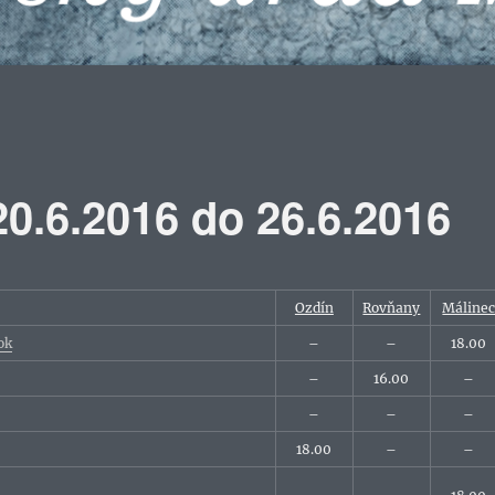
0.6.2016 do 26.6.2016
Ozdín
Rovňany
Máline
ok
–
–
18.00
–
16.00
–
–
–
–
18.00
–
–