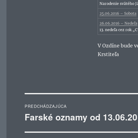
Narodenie svätého J
25.06.2016 – Sobota
26.06.2016 – Nedeľa
13. nedeľa cez rok „
V Ozdíne bude vo
Krstiteľa
Navigácia
PREDCHÁDZAJÚCA
v
Farské oznamy od 13.06.20
Predchádzajúci
článok:
článku