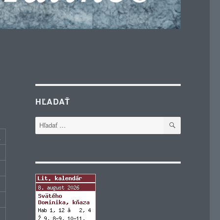
HĽADAŤ
VYHĽADÁVA
Hľadať:
c