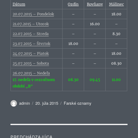
Dátum
Ozdín
Rovňany
Málinec
20.07.2015 – Pondelok
–
–
18.00
21.07.2015 – Utorok
–
16.00
–
22.07.2015 – Streda
–
–
8.30
23.07.2015 – Štvrtok
18.00
–
–
24.07.2015 – Piatok
–
–
18.00
25.07.2015 – Sobota
–
–
08.30
26.07.2015 – Nedeľa
17. nedeľa v cezročnom
08.30
09.45
11.00
období „B“
Autor
Publikované
Kategórie
admin
20. júla 2015
Farské oznamy
Navigácia
PREDCHÁDZAJÚCA