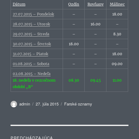
Dátum
Ozdín
Rovňany
Málinec
27.07.2015 – Pondelok
–
–
18.00
28.07.2015 – Utorok
–
16.00
–
29.07.2015 – Streda
–
–
8.30
30.07.2015 – Štvrtok
18.00
–
–
31.07.2015 – Piatok
–
–
18.00
01.08.2015 – Sobota
–
–
09.00
02.08.2015 – Nedeľa
18. nedeľa v cezročnom
08.30
09.45
11.00
období „B“
Autor
Publikované
Kategórie
admin
27. júla 2015
Farské oznamy
Navigácia
PREDCHÁDZAJÚCA