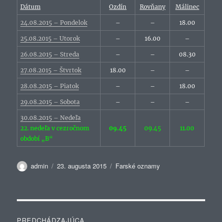
Dátum
Ozdín
Rovňany
Málinec
24.08.2015 – Pondelok
–
–
18.00
25.08.2015 – Utorok
–
16.00
–
26.08.2015 – Streda
–
–
08.30
27.08.2015 – Štvrtok
18.00
–
–
28.08.2015 – Piatok
–
–
18.00
29.08.2015 – Sobota
–
–
–
30.08.2015 – Nedeľa
22. nedeľa v cezročnom
09.45
09.45
11.00
období „B“
Autor
Publikované
Kategórie
admin
23. augusta 2015
Farské oznamy
Navigácia
PREDCHÁDZAJÚCA