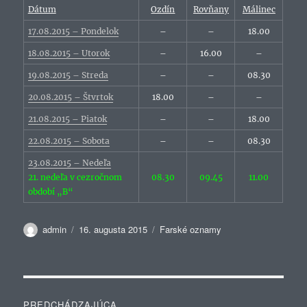
Dátum
Ozdín
Rovňany
Málinec
17.08.2015 – Pondelok
–
–
18.00
18.08.2015 – Utorok
–
16.00
–
19.08.2015 – Streda
–
–
08.30
20.08.2015 – Štvrtok
18.00
–
–
21.08.2015 – Piatok
–
–
18.00
22.08.2015 – Sobota
–
–
08.30
23.08.2015 – Nedeľa
21. nedeľa v cezročnom
08.30
09.45
11.00
období „B“
Autor
Publikované
Kategórie
admin
16. augusta 2015
Farské oznamy
Navigácia
PREDCHÁDZAJÚCA