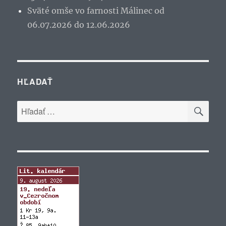
Sväté omše vo farnosti Málinec od
06.07.2026 do 12.06.2026
HĽADAŤ
VYH
Hľadať: