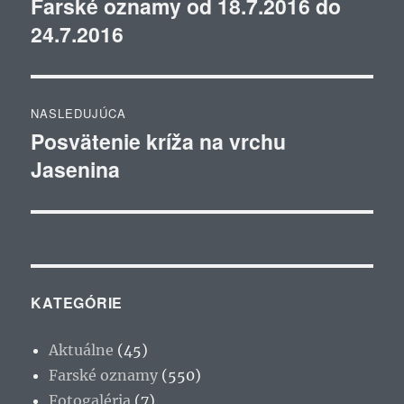
Farské oznamy od 18.7.2016 do
Predchádzajúci
24.7.2016
článok:
článku
NASLEDUJÚCA
Posvätenie kríža na vrchu
Ďalší
Jasenina
článok:
KATEGÓRIE
Aktuálne
(45)
Farské oznamy
(550)
Fotogaléria
(7)