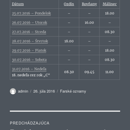
Dátum
Ozdín
Rovňany
Málinec
25.07.2016 – Pondelok
–
–
18.00
26.07.2016 – Utorok
–
16.00
–
27.07.2016 – Streda
–
–
08.30
28.07.2016 – Štvrtok
18.00
–
–
29.07.2016 – Piatok
–
–
18.00
30.07.2016 – Sobota
–
–
08.30
31.07.2016 – Nedeľa
08.30
09.45
11.00
18. nedeľa cez rok „C“
Autor
Publikované
Kategórie
admin
26. júla 2016
Farské oznamy
Navigácia
PREDCHÁDZAJÚCA
v