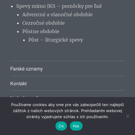
Spevy mimo JKS – pomôcky pre ľud
Adventné a vianočné obdobie
Cezročné obdobie
Pôstne obdobie
Pôst – liturgické spevy
Farské oznamy
Kontakt
Naša farnosť
Používame cookies aby sme pre vás zabezpečili ten najlepší
zážitok z našich webových stránok. Prehliadaním webovej
stránky vyjadrujete súhlas s ich používaním.
Rímskokatolícky farský úrad Málinec
Hrdo poháňa
WordPress
Ok
Nie