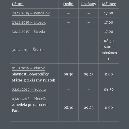
Dátum
Ozdín
Rovňany
Málinec
28.12.2015 – Pondelok
–
–
17.00
29.12.2015 – Utorok
–
–
17.00
30.12.2015 – Streda
–
–
17.00
08.30
16.00 –
31.12.2015 – Štvrtok
–
–
pobožnos
ť
01.01.2016 – Piatok
Slávnosť Bohorodičky
08.30
09.45
11.00
Márie, prikázaný sviatok
02.01.2016 – Sobota
–
–
08.30
03.01.2016 – Nedeľa
2. nedeľa po narodení
08.30
09.45
11.00
Pána