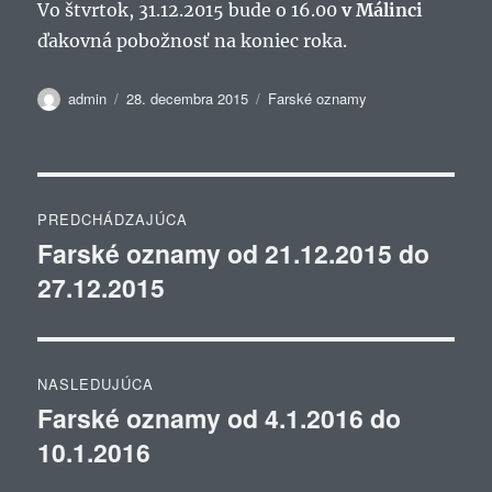
Vo štvrtok, 31.12.2015 bude o 16.00
v Málinci
ďakovná pobožnosť na koniec roka.
Autor
Publikované
Kategórie
admin
28. decembra 2015
Farské oznamy
Navigácia
PREDCHÁDZAJÚCA
v
Farské oznamy od 21.12.2015 do
Predchádzajúci
27.12.2015
článok:
článku
NASLEDUJÚCA
Farské oznamy od 4.1.2016 do
Ďalší
10.1.2016
článok: