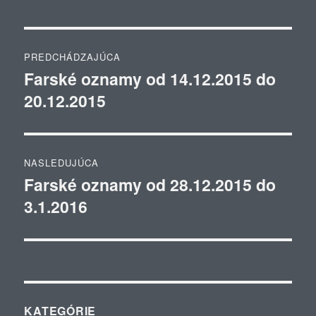
Navigácia
PREDCHÁDZAJÚCA
v
Farské oznamy od 14.12.2015 do
Predchádzajúci
20.12.2015
článok:
článku
NASLEDUJÚCA
Farské oznamy od 28.12.2015 do
Ďalší
3.1.2016
článok:
KATEGÓRIE