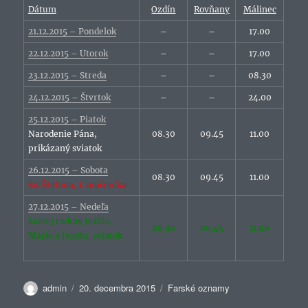
Dátum
Ozdín
Rovňany
Málinec
21.12.2015 – Pondelok
–
–
17.00
22.12.2015 – Utorok
–
–
17.00
23.12.2015 – Streda
–
–
08.30
24.12.2015 – Štvrtok
–
–
24.00
25.12.2015 – Piatok
Narodenie Pána,
08.30
09.45
11.00
prikázaný sviatok
26.12.2015 – Sobota
08.30
09.45
11.00
Sv. Štefana, 1. mučeníka
27.12.2015 – Nedeľa
Svätej rodiny Ježiša,
08.30
09.45
11.00
Márie a Jozefa, sviatok
Autor
Publikované
Kategórie
admin
20. decembra 2015
Farské oznamy