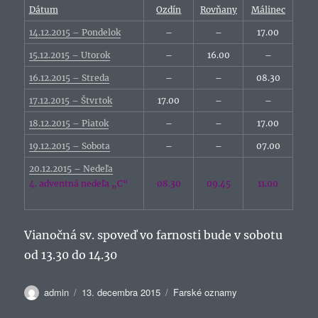
Dátum
Ozdín
Rovňany
Málinec
14.12.2015 – Pondelok
–
–
17.00
15.12.2015 – Utorok
–
16.00
–
16.12.2015 – Streda
–
–
08.30
17.12.2015 – Štvrtok
17.00
–
–
18.12.2015 – Piatok
–
–
17.00
19.12.2015 – Sobota
–
–
07.00
20.12.2015 – Nedeľa
4. adventná nedeľa „C“
08.30
09.45
11.00
Vianočná sv. spoveď vo farnosti bude v sobotu
od 13.30 do 14.30
Autor
Publikované
Kategórie
admin
13. decembra 2015
Farské oznamy